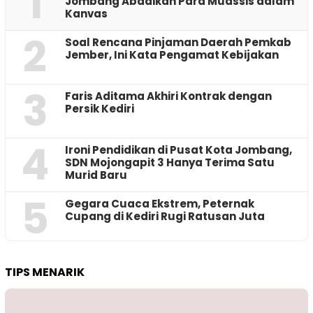
1
Jombang Abadikan Para Muassis dalam
Kanvas
2
‎Soal Rencana Pinjaman Daerah Pemkab
Jember, Ini Kata Pengamat Kebijakan ‎
3
Faris Aditama Akhiri Kontrak dengan
Persik Kediri
4
Ironi Pendidikan di Pusat Kota Jombang,
SDN Mojongapit 3 Hanya Terima Satu
Murid Baru
5
‎Gegara Cuaca Ekstrem, Peternak
Cupang di Kediri Rugi Ratusan Juta
TIPS MENARIK