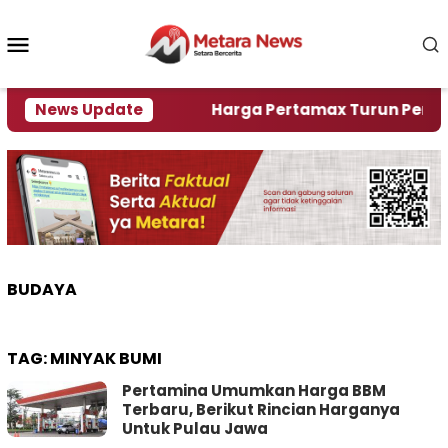
Loncat
ke
Menu
konten
Mobile
ami Krisi Air
News Update
Harga Pertamax Turun Per Hari Ini
BUDAYA
TAG:
MINYAK BUMI
Pertamina Umumkan Harga BBM
Terbaru, Berikut Rincian Harganya
Untuk Pulau Jawa