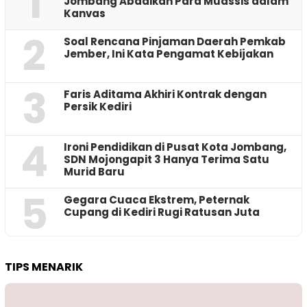
1
Jombang Abadikan Para Muassis dalam
Kanvas
2
‎Soal Rencana Pinjaman Daerah Pemkab
Jember, Ini Kata Pengamat Kebijakan ‎
3
Faris Aditama Akhiri Kontrak dengan
Persik Kediri
4
Ironi Pendidikan di Pusat Kota Jombang,
SDN Mojongapit 3 Hanya Terima Satu
Murid Baru
5
‎Gegara Cuaca Ekstrem, Peternak
Cupang di Kediri Rugi Ratusan Juta
TIPS MENARIK