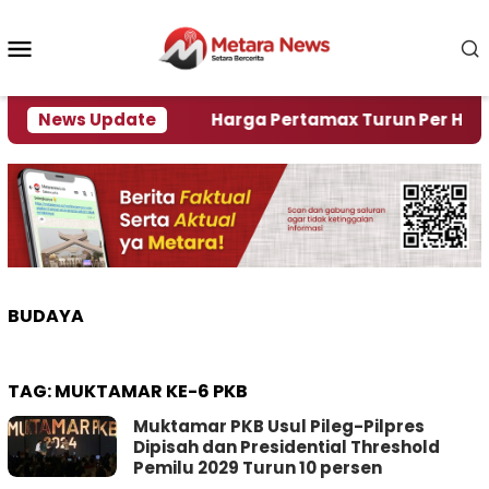
Loncat
ke
Menu
konten
Mobile
i Krisi Air
News Update
Harga Pertamax Turun Per Hari Ini, S
BUDAYA
TAG:
MUKTAMAR KE-6 PKB
Muktamar PKB Usul Pileg-Pilpres
Dipisah dan Presidential Threshold
Pemilu 2029 Turun 10 persen