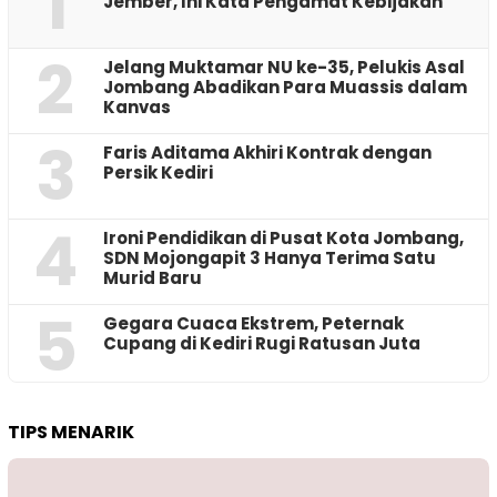
1
Jember, Ini Kata Pengamat Kebijakan ‎
2
Jelang Muktamar NU ke-35, Pelukis Asal
Jombang Abadikan Para Muassis dalam
Kanvas
3
Faris Aditama Akhiri Kontrak dengan
Persik Kediri
4
Ironi Pendidikan di Pusat Kota Jombang,
SDN Mojongapit 3 Hanya Terima Satu
Murid Baru
5
‎Gegara Cuaca Ekstrem, Peternak
Cupang di Kediri Rugi Ratusan Juta
TIPS MENARIK