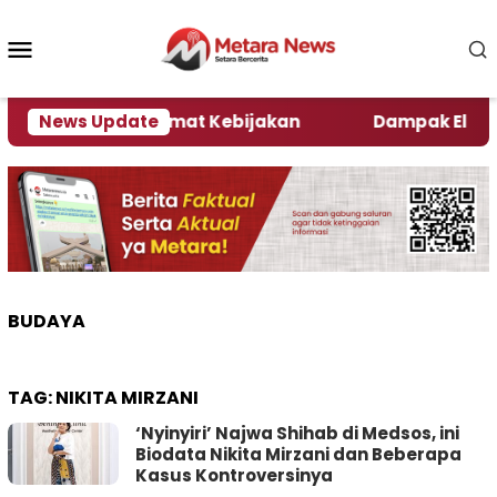
Loncat
ke
Menu
konten
Mobile
ni Kata Pengamat Kebijakan ‎
News Update
Dampak El Nino, Se
BUDAYA
TAG:
NIKITA MIRZANI
‘Nyinyiri’ Najwa Shihab di Medsos, ini
Biodata Nikita Mirzani dan Beberapa
Kasus Kontroversinya