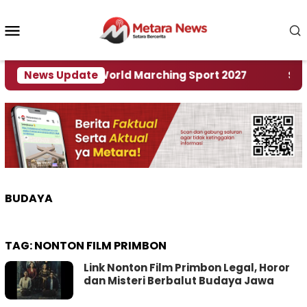
Loncat
ke
Menu
konten
Mobile
 Tuan Rumah World Marching Sport 2027
News Update
‎Soal R
BUDAYA
TAG:
NONTON FILM PRIMBON
Link Nonton Film Primbon Legal, Horor
dan Misteri Berbalut Budaya Jawa