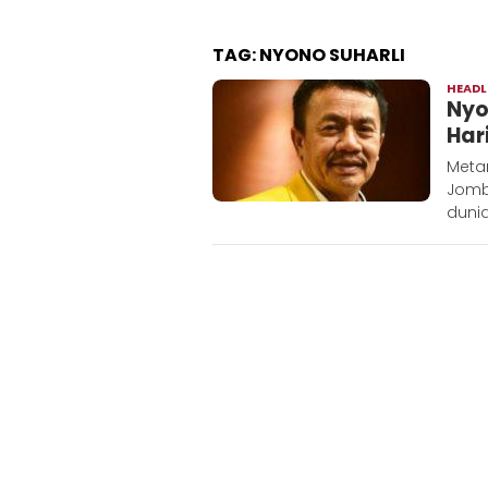
TAG:
NYONO SUHARLI
HEADL
Nyo
Har
Meta
Jomb
dunia