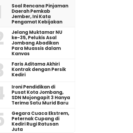
1
‎Soal Rencana Pinjaman
Daerah Pemkab
Jember, Ini Kata
Pengamat Kebijakan ‎
2
Jelang Muktamar NU
ke-35, Pelukis Asal
Jombang Abadikan
Para Muassis dalam
Kanvas
3
Faris Aditama Akhiri
Kontrak dengan Persik
Kediri
4
Ironi Pendidikan di
Pusat Kota Jombang,
SDN Mojongapit 3 Hanya
Terima Satu Murid Baru
5
‎Gegara Cuaca Ekstrem,
Peternak Cupang di
Kediri Rugi Ratusan
Juta