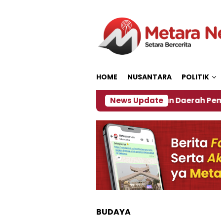
Loncat
ke
konten
HOME
NUSANTARA
POLITIK
7
‎Soal Rencana Pinjaman Daerah Pemkab Jember
News Update
BUDAYA