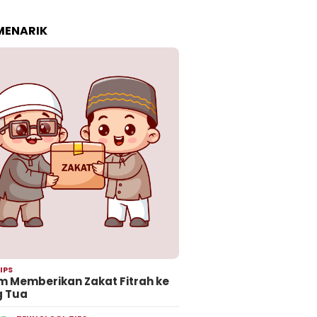
 MENARIK
IPS
 Memberikan Zakat Fitrah ke
g Tua