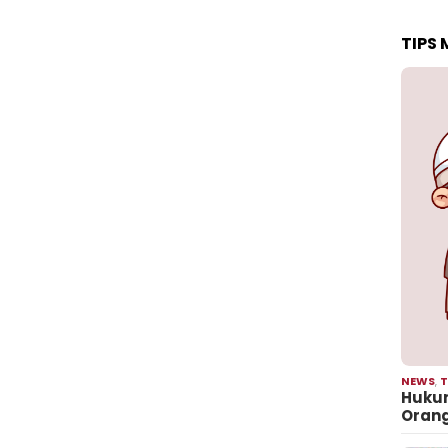
TIPS
NEWS
,
T
Hukum
Oran