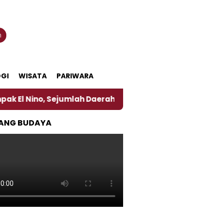
n
GI
WISATA
PARIWARA
 Sejumlah Daerah di Jember Alami Krisi Air
Harga
ANG BUDAYA