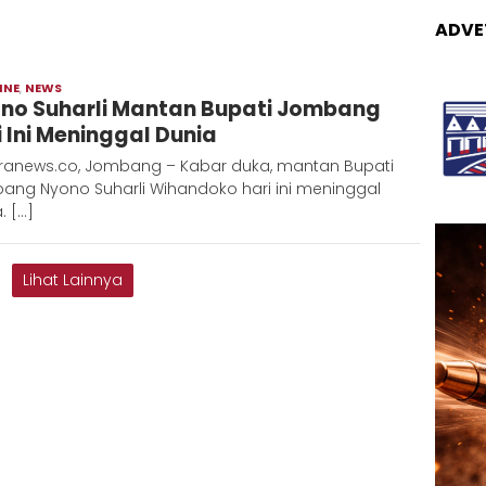
ADVE
INE
,
NEWS
Admin
no Suharli Mantan Bupati Jombang
Metaranews
i Ini Meninggal Dunia
ranews.co, Jombang – Kabar duka, mantan Bupati
ang Nyono Suharli Wihandoko hari ini meninggal
. […]
Lihat Lainnya