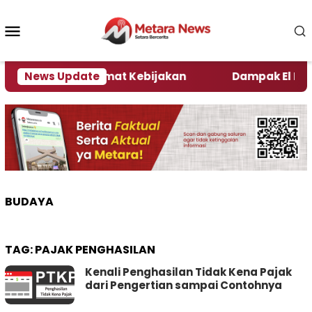
Loncat
ke
Menu
konten
Mobile
ni Kata Pengamat Kebijakan ‎
News Update
Dampak El Nino, Se
BUDAYA
TAG:
PAJAK PENGHASILAN
Kenali Penghasilan Tidak Kena Pajak
dari Pengertian sampai Contohnya