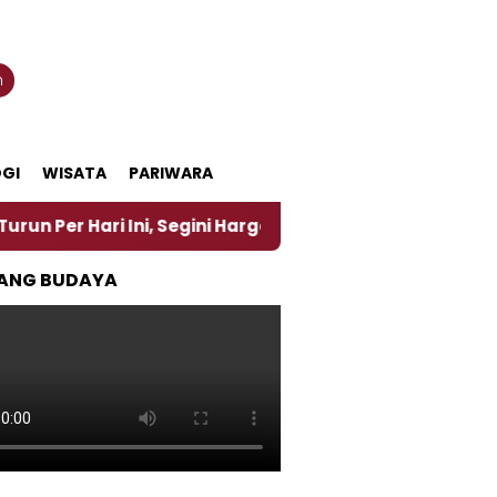
n
GI
WISATA
PARIWARA
ri Ini, Segini Harganya
‎Nasirun Maestro Lukis P
ANG BUDAYA