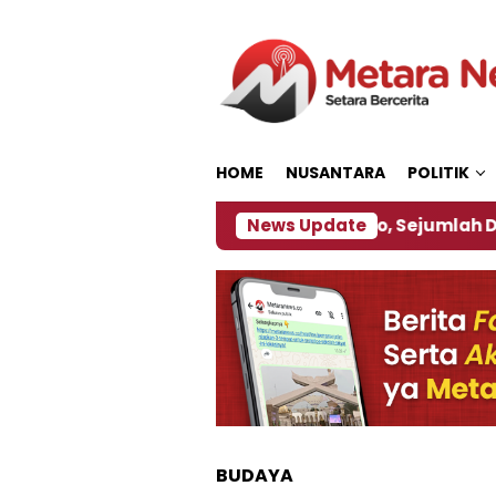
Loncat
ke
konten
HOME
NUSANTARA
POLITIK
ebijakan ‎
Dampak El Nino, Sejumlah Daerah di Je
News Update
BUDAYA