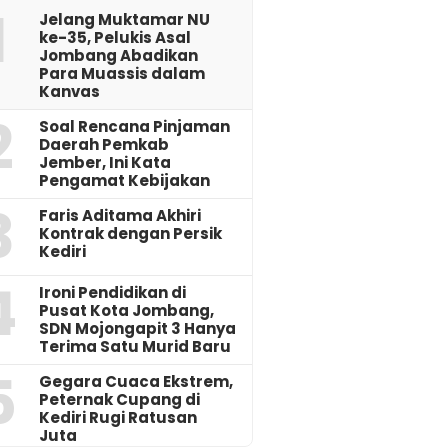
1
Jelang Muktamar NU
ke-35, Pelukis Asal
Jombang Abadikan
Para Muassis dalam
Kanvas
2
‎Soal Rencana Pinjaman
Daerah Pemkab
Jember, Ini Kata
Pengamat Kebijakan ‎
3
Faris Aditama Akhiri
Kontrak dengan Persik
Kediri
4
Ironi Pendidikan di
Pusat Kota Jombang,
SDN Mojongapit 3 Hanya
Terima Satu Murid Baru
5
‎Gegara Cuaca Ekstrem,
Peternak Cupang di
Kediri Rugi Ratusan
Juta