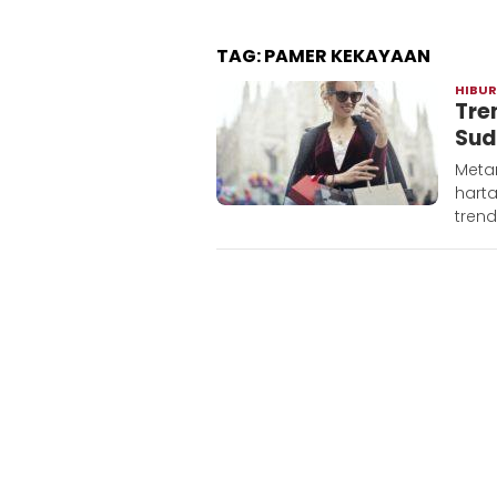
TAG:
PAMER KEKAYAAN
HIBU
Tre
Sud
Meta
hart
trend