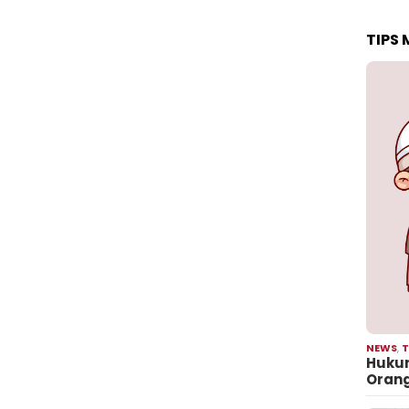
TIPS
NEWS
,
T
Hukum
Oran