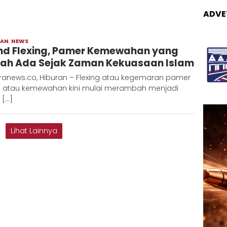
ADVE
RAN
,
NEWS
Redaksi
nd Flexing, Pamer Kemewahan yang
Metara
ah Ada Sejak Zaman Kekuasaan Islam
ranews.co, Hiburan – Flexing atau kegemaran pamer
a atau kemewahan kini mulai merambah menjadi
 […]
Lihat Lainnya