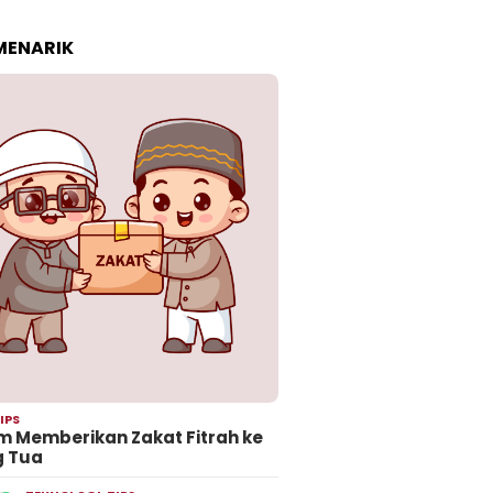
 MENARIK
IPS
 Memberikan Zakat Fitrah ke
g Tua