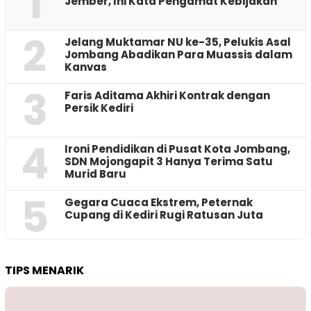
1
Jember, Ini Kata Pengamat Kebijakan ‎
2
Jelang Muktamar NU ke-35, Pelukis Asal
Jombang Abadikan Para Muassis dalam
Kanvas
3
Faris Aditama Akhiri Kontrak dengan
Persik Kediri
4
Ironi Pendidikan di Pusat Kota Jombang,
SDN Mojongapit 3 Hanya Terima Satu
Murid Baru
5
‎Gegara Cuaca Ekstrem, Peternak
Cupang di Kediri Rugi Ratusan Juta
TIPS MENARIK