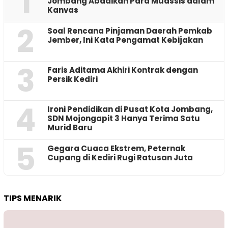
1
Jombang Abadikan Para Muassis dalam
Kanvas
2
‎Soal Rencana Pinjaman Daerah Pemkab
Jember, Ini Kata Pengamat Kebijakan ‎
3
Faris Aditama Akhiri Kontrak dengan
Persik Kediri
4
Ironi Pendidikan di Pusat Kota Jombang,
SDN Mojongapit 3 Hanya Terima Satu
Murid Baru
5
‎Gegara Cuaca Ekstrem, Peternak
Cupang di Kediri Rugi Ratusan Juta
TIPS MENARIK