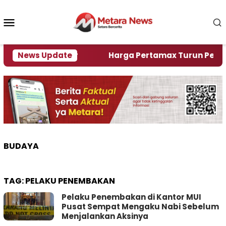
Loncat
ke
Menu
konten
Mobile
lami Krisi Air
News Update
Harga Pertamax Turun Per Hari Ini
BUDAYA
TAG:
PELAKU PENEMBAKAN
Pelaku Penembakan di Kantor MUI
Pusat Sempat Mengaku Nabi Sebelum
Menjalankan Aksinya