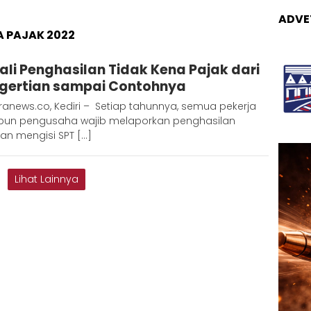
ADVE
A PAJAK 2022
dmin
ali Penghasilan Tidak Kena Pajak dari
etaranews
gertian sampai Contohnya
anews.co, Kediri – Setiap tahunnya, semua pekerja
un pengusaha wajib melaporkan penghasilan
an mengisi SPT […]
Lihat Lainnya