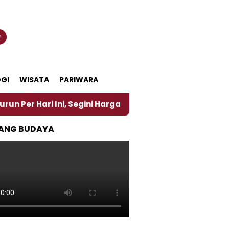
n
GI
WISATA
PARIWARA
 Ini, Segini Harganya
‎Nasirun Maestro Lukis Pem
ANG BUDAYA