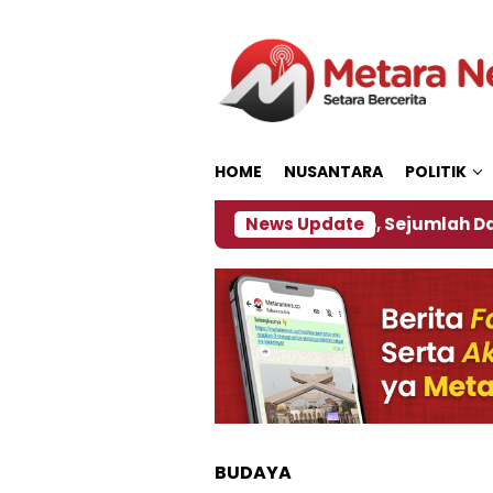
Loncat
ke
konten
HOME
NUSANTARA
POLITIK
ijakan ‎
Dampak El Nino, Sejumlah Daerah di Jemb
News Update
BUDAYA