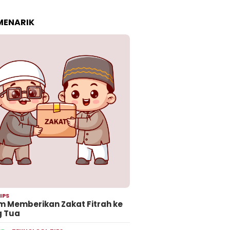
 MENARIK
IPS
 Memberikan Zakat Fitrah ke
g Tua