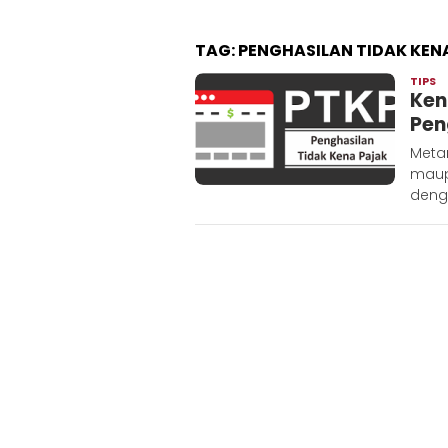
TAG:
PENGHASILAN TIDAK KEN
TIPS
A
Ken
M
Pen
Metar
maup
deng