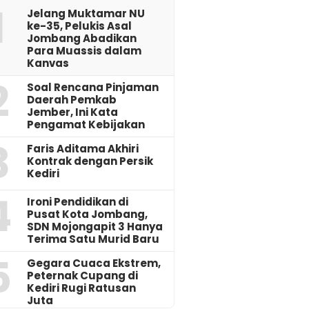
1
Jelang Muktamar NU
ke-35, Pelukis Asal
Jombang Abadikan
Para Muassis dalam
Kanvas
2
‎Soal Rencana Pinjaman
Daerah Pemkab
Jember, Ini Kata
Pengamat Kebijakan ‎
3
Faris Aditama Akhiri
Kontrak dengan Persik
Kediri
4
Ironi Pendidikan di
Pusat Kota Jombang,
SDN Mojongapit 3 Hanya
Terima Satu Murid Baru
5
‎Gegara Cuaca Ekstrem,
Peternak Cupang di
Kediri Rugi Ratusan
Juta