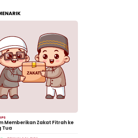
 MENARIK
IPS
 Memberikan Zakat Fitrah ke
g Tua