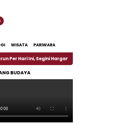
n
GI
WISATA
PARIWARA
 Ini, Segini Harganya
‎Nasirun Maestro Lukis Pem
ANG BUDAYA