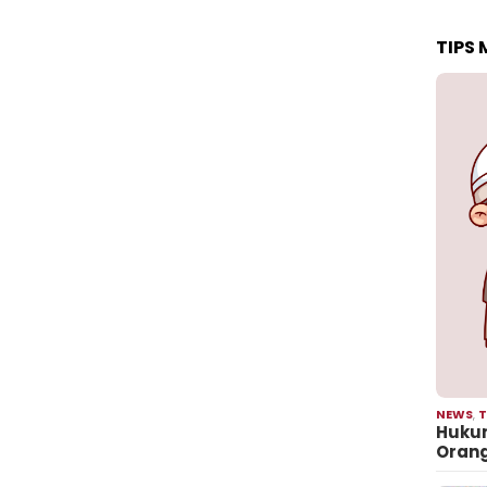
TIPS
NEWS
,
T
Hukum
Oran