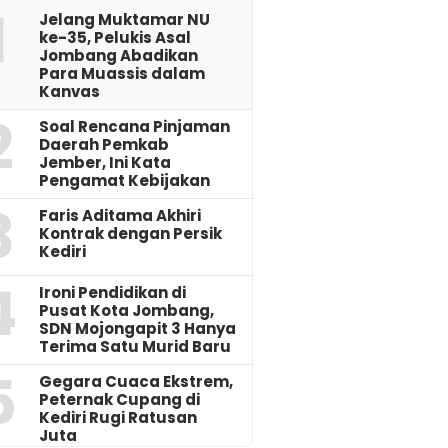
1
Jelang Muktamar NU
ke-35, Pelukis Asal
Jombang Abadikan
Para Muassis dalam
Kanvas
2
‎Soal Rencana Pinjaman
Daerah Pemkab
Jember, Ini Kata
Pengamat Kebijakan ‎
3
Faris Aditama Akhiri
Kontrak dengan Persik
Kediri
4
Ironi Pendidikan di
Pusat Kota Jombang,
SDN Mojongapit 3 Hanya
Terima Satu Murid Baru
5
‎Gegara Cuaca Ekstrem,
Peternak Cupang di
Kediri Rugi Ratusan
Juta