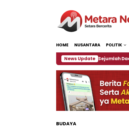
Loncat
ke
konten
HOME
NUSANTARA
POLITIK
ijakan ‎
Dampak El Nino, Sejumlah Daerah di Jemb
News Update
BUDAYA