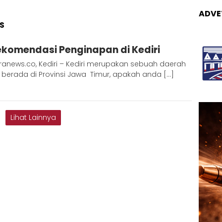
ADVE
S
dmin
ekomendasi Penginapan di Kediri
etaranews
ranews.co, Kediri – Kediri merupakan sebuah daerah
 berada di Provinsi Jawa Timur, apakah anda […]
Lihat Lainnya