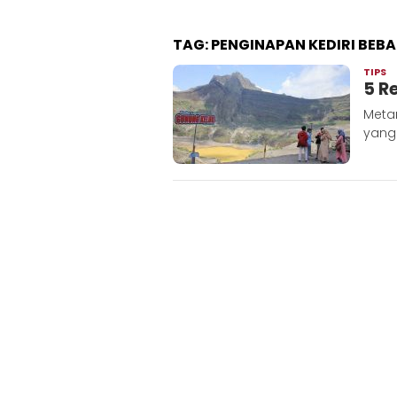
TAG:
PENGINAPAN KEDIRI BEBA
TIPS
A
5 R
M
Meta
yang