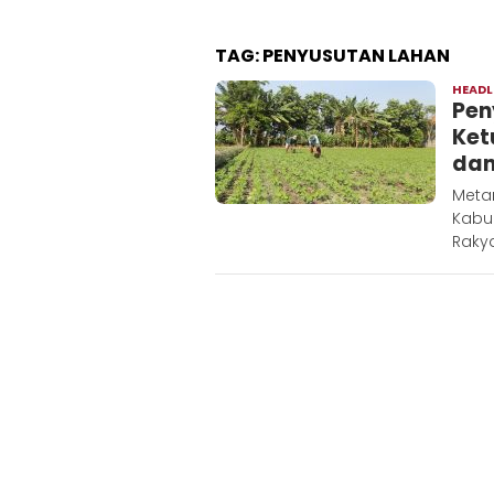
TAG:
PENYUSUTAN LAHAN
HEADL
Pen
Ket
dan
Metar
Kabup
Raky