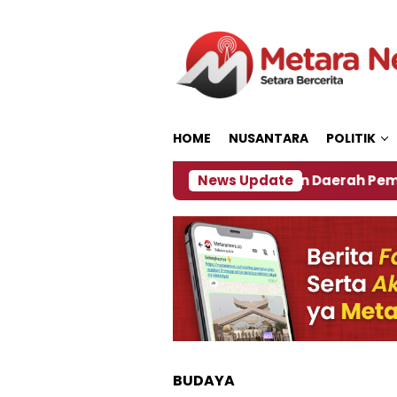
Loncat
ke
konten
HOME
NUSANTARA
POLITIK
027
‎Soal Rencana Pinjaman Daerah Pemkab Jembe
News Update
BUDAYA