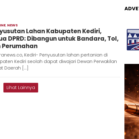
ADVE
INE
,
NEWS
Admin
yusutan Lahan Kabupaten Kediri,
Metaranews
ua DPRD: Dibangun untuk Bandara, Tol,
 Perumahan
anews.co, Kediri- Penyusutan lahan pertanian di
aten Kediri seolah dapat diwajari Dewan Perwakilan
at Daerah […]
Lihat Lainnya