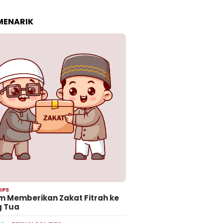
 MENARIK
IPS
 Memberikan Zakat Fitrah ke
g Tua