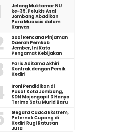
1
Jelang Muktamar NU
ke-35, Pelukis Asal
Jombang Abadikan
Para Muassis dalam
Kanvas
2
‎Soal Rencana Pinjaman
Daerah Pemkab
Jember, Ini Kata
Pengamat Kebijakan ‎
3
Faris Aditama Akhiri
Kontrak dengan Persik
Kediri
4
Ironi Pendidikan di
Pusat Kota Jombang,
SDN Mojongapit 3 Hanya
Terima Satu Murid Baru
5
‎Gegara Cuaca Ekstrem,
Peternak Cupang di
Kediri Rugi Ratusan
Juta