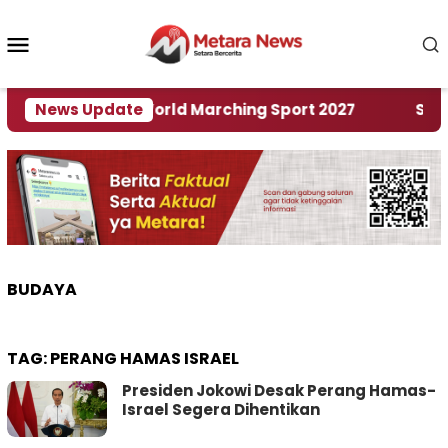
Loncat
ke
Menu
konten
Mobile
Tuan Rumah World Marching Sport 2027
News Update
‎Soal Re
BUDAYA
TAG:
PERANG HAMAS ISRAEL
Presiden Jokowi Desak Perang Hamas-
Israel Segera Dihentikan