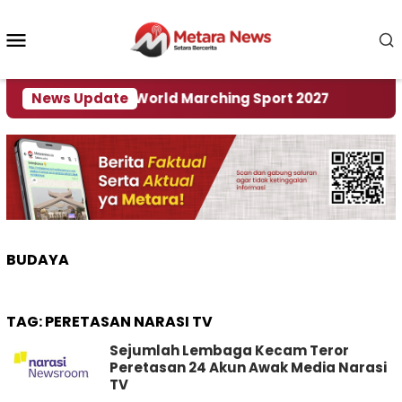
Loncat
ke
Menu
konten
Mobile
i Tuan Rumah World Marching Sport 2027
News Update
‎Soal 
BUDAYA
TAG:
PERETASAN NARASI TV
Sejumlah Lembaga Kecam Teror
Peretasan 24 Akun Awak Media Narasi
TV