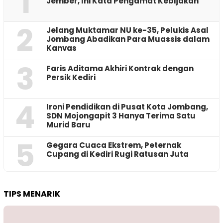
1
Jember, Ini Kata Pengamat Kebijakan ‎
2
Jelang Muktamar NU ke-35, Pelukis Asal
Jombang Abadikan Para Muassis dalam
Kanvas
3
Faris Aditama Akhiri Kontrak dengan
Persik Kediri
4
Ironi Pendidikan di Pusat Kota Jombang,
SDN Mojongapit 3 Hanya Terima Satu
Murid Baru
5
‎Gegara Cuaca Ekstrem, Peternak
Cupang di Kediri Rugi Ratusan Juta
TIPS MENARIK