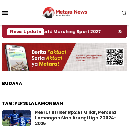
Loncat
ke
Menu
konten
Mobile
Tuan Rumah World Marching Sport 2027
News Update
‎Soal Re
BUDAYA
TAG:
PERSELA LAMONGAN
Rekrut Striker Rp2,61 Miliar, Persela
Lamongan Siap Arungi Liga 2 2024-
2025