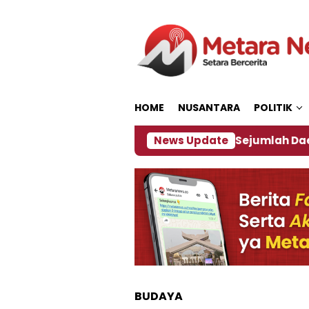
Loncat
ke
konten
HOME
NUSANTARA
POLITIK
ijakan ‎
Dampak El Nino, Sejumlah Daerah di Jemb
News Update
BUDAYA