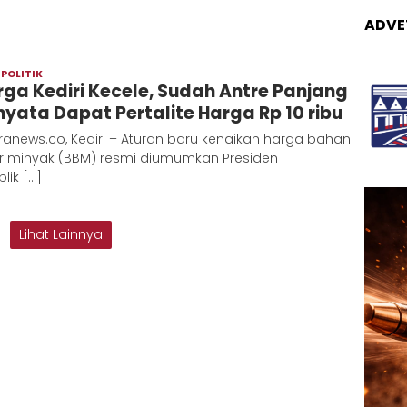
ADVE
,
POLITIK
Redaksi
ga Kediri Kecele, Sudah Antre Panjang
Metara
nyata Dapat Pertalite Harga Rp 10 ribu
anews.co, Kediri – Aturan baru kenaikan harga bahan
r minyak (BBM) resmi diumumkan Presiden
lik […]
Lihat Lainnya