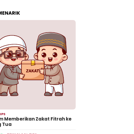
 MENARIK
IPS
 Memberikan Zakat Fitrah ke
g Tua