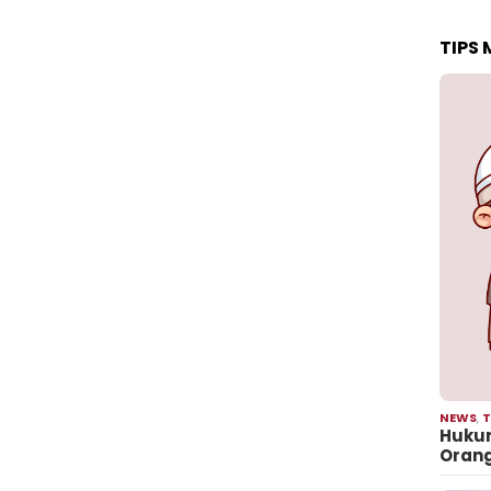
TIPS
NEWS
,
T
Hukum
Oran