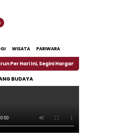
n
GI
WISATA
PARIWARA
 Ini, Segini Harganya
‎Nasirun Maestro Lukis Pem
ANG BUDAYA