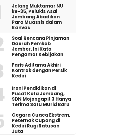
1
Jelang Muktamar NU
ke-35, Pelukis Asal
Jombang Abadikan
Para Muassis dalam
Kanvas
2
‎Soal Rencana Pinjaman
Daerah Pemkab
Jember, Ini Kata
Pengamat Kebijakan ‎
3
Faris Aditama Akhiri
Kontrak dengan Persik
Kediri
4
Ironi Pendidikan di
Pusat Kota Jombang,
SDN Mojongapit 3 Hanya
Terima Satu Murid Baru
5
‎Gegara Cuaca Ekstrem,
Peternak Cupang di
Kediri Rugi Ratusan
Juta