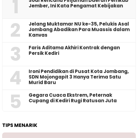
1
‎Soal Rencana Pinjaman Daerah Pemkab
Jember, Ini Kata Pengamat Kebijakan ‎
2
Jelang Muktamar NU ke-35, Pelukis Asal
Jombang Abadikan Para Muassis dalam
Kanvas
3
Faris Aditama Akhiri Kontrak dengan
Persik Kediri
4
Ironi Pendidikan di Pusat Kota Jombang,
SDN Mojongapit 3 Hanya Terima Satu
Murid Baru
5
‎Gegara Cuaca Ekstrem, Peternak
Cupang di Kediri Rugi Ratusan Juta
TIPS MENARIK