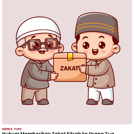
NEWS
,
TIPS
Hukum Memberikan Zakat Fitrah ke Orang Tua