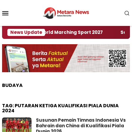
Loncat
ke
Menu
konten
Mobile
uan Rumah World Marching Sport 2027
News Update
‎Soal Ren
BUDAYA
TAG:
PUTARAN KETIGA KUALIFIKASI PIALA DUNIA
2024
Susunan Pemain Timnas Indonesia Vs
Bahrain dan China di Kualifikasi Piala
Dunia 2026