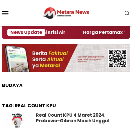
Loncat
ke
Menu
konten
Mobile
Jember Alami Krisi Air
News Update
Harga Pertamax Turun Per 
BUDAYA
TAG:
REAL COUNT KPU
Real Count KPU 4 Maret 2024,
Prabowo-Gibran Masih Unggul