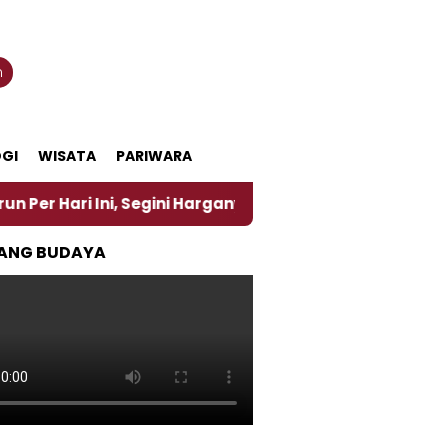
n
GI
WISATA
PARIWARA
 Ini, Segini Harganya
‎Nasirun Maestro Lukis Pem
ANG BUDAYA