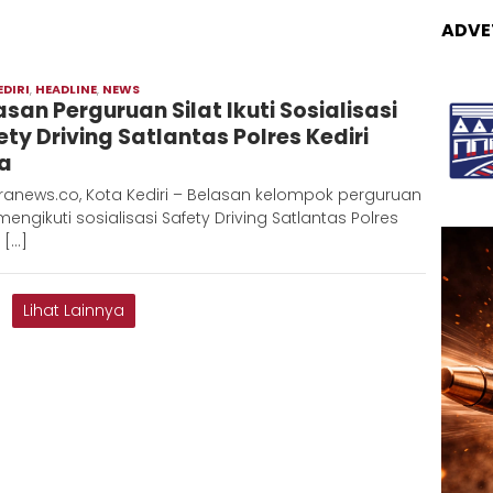
ADVE
EDIRI
,
HEADLINE
,
NEWS
Moch
asan Perguruan Silat Ikuti Sosialisasi
Hadi
ety Driving Satlantas Polres Kediri
a
ranews.co, Kota Kediri – Belasan kelompok perguruan
 mengikuti sosialisasi Safety Driving Satlantas Polres
 […]
Lihat Lainnya