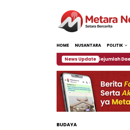
Loncat
ke
konten
HOME
NUSANTARA
POLITIK
ijakan ‎
Dampak El Nino, Sejumlah Daerah di Jemb
News Update
BUDAYA