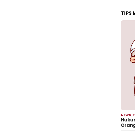
TIPS
NEWS
,
T
Hukum
Oran