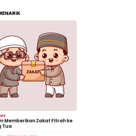
 MENARIK
IPS
 Memberikan Zakat Fitrah ke
g Tua