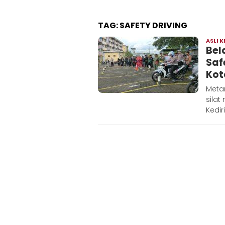
TAG:
SAFETY DRIVING
ASLI K
Bel
Saf
Kot
Meta
silat
Kediri