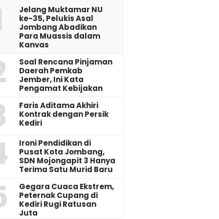
1
Jelang Muktamar NU
ke-35, Pelukis Asal
Jombang Abadikan
Para Muassis dalam
Kanvas
2
‎Soal Rencana Pinjaman
Daerah Pemkab
Jember, Ini Kata
Pengamat Kebijakan ‎
3
Faris Aditama Akhiri
Kontrak dengan Persik
Kediri
4
Ironi Pendidikan di
Pusat Kota Jombang,
SDN Mojongapit 3 Hanya
Terima Satu Murid Baru
5
‎Gegara Cuaca Ekstrem,
Peternak Cupang di
Kediri Rugi Ratusan
Juta