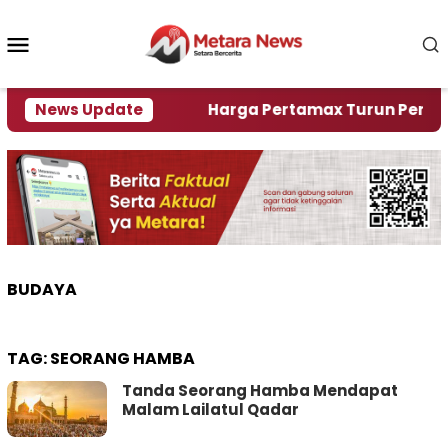
Loncat
ke
Menu
konten
Mobile
ami Krisi Air
News Update
Harga Pertamax Turun Per Hari Ini,
BUDAYA
TAG:
SEORANG HAMBA
Tanda Seorang Hamba Mendapat
Malam Lailatul Qadar