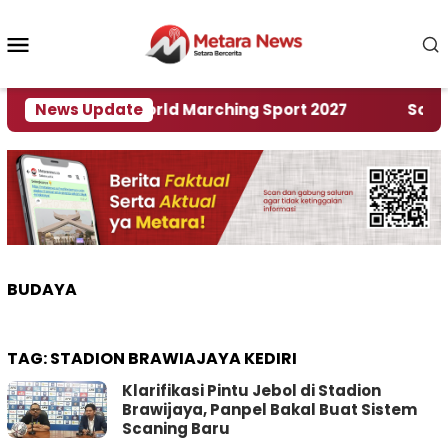
Loncat
ke
Menu
konten
Mobile
uan Rumah World Marching Sport 2027
News Update
‎Soal Ren
BUDAYA
TAG:
STADION BRAWIAJAYA KEDIRI
Klarifikasi Pintu Jebol di Stadion
Brawijaya, Panpel Bakal Buat Sistem
Scaning Baru