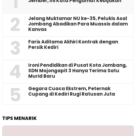
1
Jember, Ini Kata Pengamat Kebijakan ‎
2
Jelang Muktamar NU ke-35, Pelukis Asal
Jombang Abadikan Para Muassis dalam
Kanvas
3
Faris Aditama Akhiri Kontrak dengan
Persik Kediri
4
Ironi Pendidikan di Pusat Kota Jombang,
SDN Mojongapit 3 Hanya Terima Satu
Murid Baru
5
‎Gegara Cuaca Ekstrem, Peternak
Cupang di Kediri Rugi Ratusan Juta
TIPS MENARIK