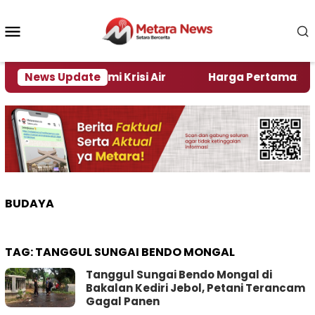
Loncat
ke
Menu
konten
Mobile
i Jember Alami Krisi Air
News Update
Harga Pertamax Turun Pe
BUDAYA
TAG:
TANGGUL SUNGAI BENDO MONGAL
Tanggul Sungai Bendo Mongal di
Bakalan Kediri Jebol, Petani Terancam
Gagal Panen