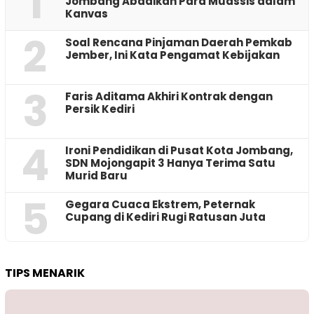
1
Jombang Abadikan Para Muassis dalam
Kanvas
2
‎Soal Rencana Pinjaman Daerah Pemkab
Jember, Ini Kata Pengamat Kebijakan ‎
3
Faris Aditama Akhiri Kontrak dengan
Persik Kediri
4
Ironi Pendidikan di Pusat Kota Jombang,
SDN Mojongapit 3 Hanya Terima Satu
Murid Baru
5
‎Gegara Cuaca Ekstrem, Peternak
Cupang di Kediri Rugi Ratusan Juta
TIPS MENARIK