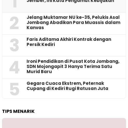
1
Jember, Ini Kata Pengamat Kebijakan ‎
2
Jelang Muktamar NU ke-35, Pelukis Asal
Jombang Abadikan Para Muassis dalam
Kanvas
3
Faris Aditama Akhiri Kontrak dengan
Persik Kediri
4
Ironi Pendidikan di Pusat Kota Jombang,
SDN Mojongapit 3 Hanya Terima Satu
Murid Baru
5
‎Gegara Cuaca Ekstrem, Peternak
Cupang di Kediri Rugi Ratusan Juta
TIPS MENARIK