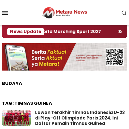
Loncat
ke
Menu
konten
Mobile
Tuan Rumah World Marching Sport 2027
News Update
‎Soal Re
BUDAYA
TAG:
TIMNAS GUINEA
Lawan Terakhir Timnas Indonesia U-23
di Play-Off Olimpiade Paris 2024, Ini
Daftar Pemain Timnas Guinea