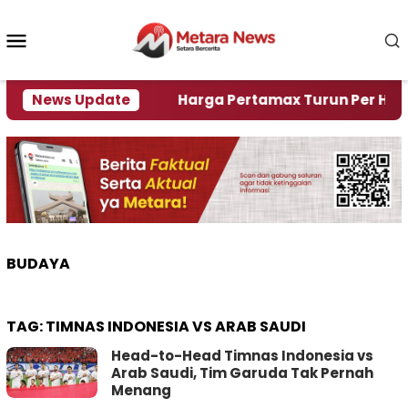
Loncat
ke
Menu
konten
Mobile
i Krisi Air
News Update
Harga Pertamax Turun Per Hari Ini, S
BUDAYA
TAG:
TIMNAS INDONESIA VS ARAB SAUDI
Head-to-Head Timnas Indonesia vs
Arab Saudi, Tim Garuda Tak Pernah
Menang