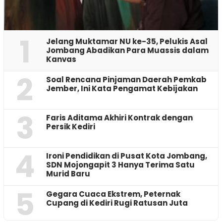
1
Jelang Muktamar NU ke-35, Pelukis Asal
Jombang Abadikan Para Muassis dalam
Kanvas
2
‎Soal Rencana Pinjaman Daerah Pemkab
Jember, Ini Kata Pengamat Kebijakan ‎
3
Faris Aditama Akhiri Kontrak dengan
Persik Kediri
4
Ironi Pendidikan di Pusat Kota Jombang,
SDN Mojongapit 3 Hanya Terima Satu
Murid Baru
5
‎Gegara Cuaca Ekstrem, Peternak
Cupang di Kediri Rugi Ratusan Juta