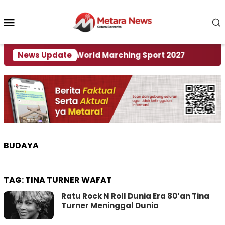
Loncat
ke
Menu
konten
Mobile
 Tuan Rumah World Marching Sport 2027
News Update
‎Soal 
BUDAYA
TAG:
TINA TURNER WAFAT
Ratu Rock N Roll Dunia Era 80’an Tina
Turner Meninggal Dunia