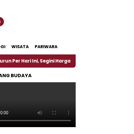
n
GI
WISATA
PARIWARA
i Ini, Segini Harganya
‎Nasirun Maestro Lukis Pe
ANG BUDAYA