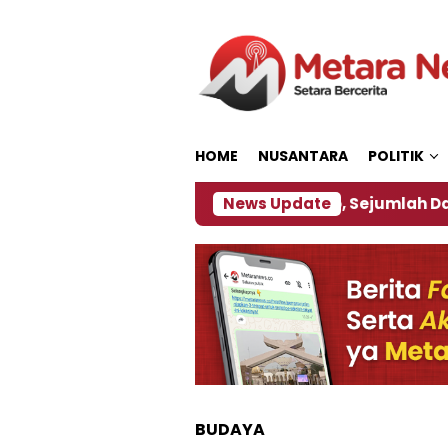
Loncat
ke
konten
HOME
NUSANTARA
POLITIK
bijakan ‎
Dampak El Nino, Sejumlah Daerah di Jem
News Update
BUDAYA