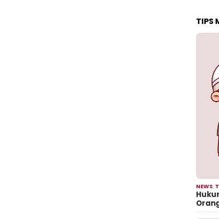
TIPS
NEWS
,
T
Hukum
Oran