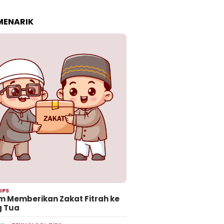
 MENARIK
IPS
 Memberikan Zakat Fitrah ke
g Tua