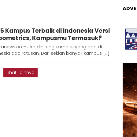
ADVE
Redaksi
 25 Kampus Terbaik di Indonesia Versi
Metara
ometrics, Kampusmu Termasuk?
ranews.co – Jika dihitung kampus yang ada di
nesia ada ratusan. Dari sekian banyak kampus […]
Lihat Lainnya