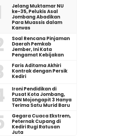
1
Jelang Muktamar NU
ke-35, Pelukis Asal
Jombang Abadikan
Para Muassis dalam
Kanvas
2
‎Soal Rencana Pinjaman
Daerah Pemkab
Jember, Ini Kata
Pengamat Kebijakan ‎
3
Faris Aditama Akhiri
Kontrak dengan Persik
Kediri
4
Ironi Pendidikan di
Pusat Kota Jombang,
SDN Mojongapit 3 Hanya
Terima Satu Murid Baru
5
‎Gegara Cuaca Ekstrem,
Peternak Cupang di
Kediri Rugi Ratusan
Juta