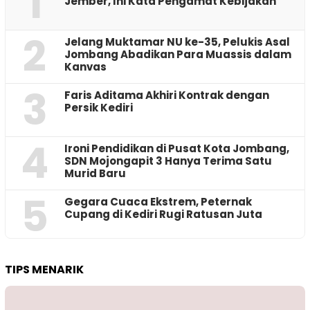
1
Jember, Ini Kata Pengamat Kebijakan ‎
2
Jelang Muktamar NU ke-35, Pelukis Asal
Jombang Abadikan Para Muassis dalam
Kanvas
3
Faris Aditama Akhiri Kontrak dengan
Persik Kediri
4
Ironi Pendidikan di Pusat Kota Jombang,
SDN Mojongapit 3 Hanya Terima Satu
Murid Baru
5
‎Gegara Cuaca Ekstrem, Peternak
Cupang di Kediri Rugi Ratusan Juta
TIPS MENARIK