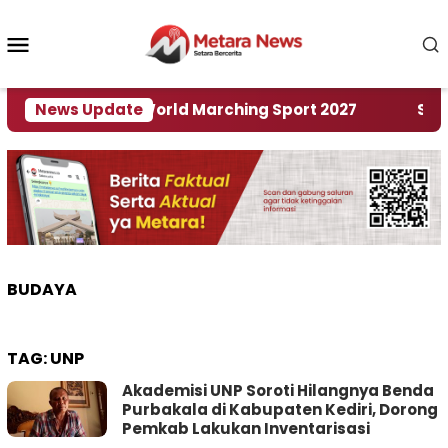
Loncat
ke
Menu
konten
Mobile
Tuan Rumah World Marching Sport 2027
News Update
‎Soal R
BUDAYA
TAG:
UNP
Akademisi UNP Soroti Hilangnya Benda
Purbakala di Kabupaten Kediri, Dorong
Pemkab Lakukan Inventarisasi