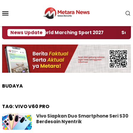
Loncat
ke
Menu
konten
Mobile
uan Rumah World Marching Sport 2027
News Update
‎Soal Ren
BUDAYA
TAG:
VIVO V60 PRO
Vivo Siapkan Duo Smartphone Seri S30
Berdesain Nyentrik