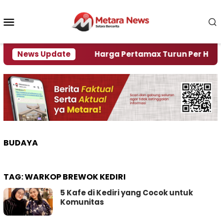
Loncat
ke
Menu
konten
Mobile
i Krisi Air
News Update
Harga Pertamax Turun Per Hari Ini, S
BUDAYA
TAG:
WARKOP BREWOK KEDIRI
5 Kafe di Kediri yang Cocok untuk
Komunitas