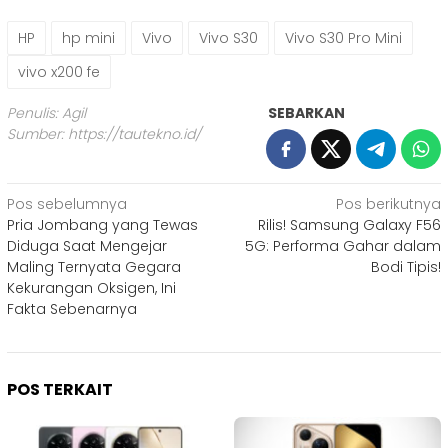
HP
hp mini
Vivo
Vivo S30
Vivo S30 Pro Mini
vivo x200 fe
Penulis: Agil
SEBARKAN
Sumber:
https://tautekno.id/
Navigasi
Pos sebelumnya
Pos berikutnya
Pria Jombang yang Tewas
Rilis! Samsung Galaxy F56
pos
Diduga Saat Mengejar
5G: Performa Gahar dalam
Maling Ternyata Gegara
Bodi Tipis!
Kekurangan Oksigen, Ini
Fakta Sebenarnya
POS TERKAIT