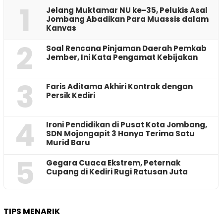
1
Jelang Muktamar NU ke-35, Pelukis Asal
Jombang Abadikan Para Muassis dalam
Kanvas
2
‎Soal Rencana Pinjaman Daerah Pemkab
Jember, Ini Kata Pengamat Kebijakan ‎
3
Faris Aditama Akhiri Kontrak dengan
Persik Kediri
4
Ironi Pendidikan di Pusat Kota Jombang,
SDN Mojongapit 3 Hanya Terima Satu
Murid Baru
5
‎Gegara Cuaca Ekstrem, Peternak
Cupang di Kediri Rugi Ratusan Juta
TIPS MENARIK