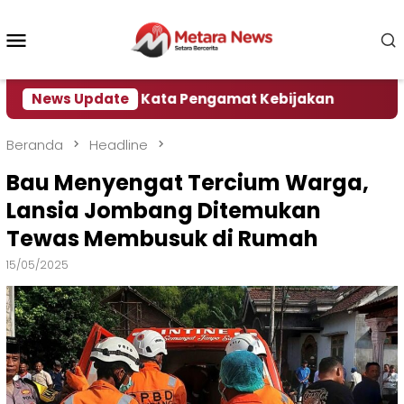
Loncat
ke
Menu
konten
Mobile
Jember, Ini Kata Pengamat Kebijakan ‎
News Update
Dampak E
Beranda
Headline
Bau Menyengat Tercium Warga,
Lansia Jombang Ditemukan
Tewas Membusuk di Rumah
15/05/2025