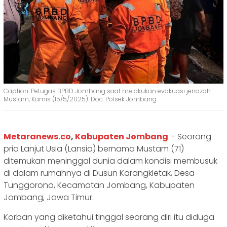
Caption: Petugas BPBD Jombang saat melakukan evakuasi jenazah
Mustam, Kamis (15/5/2025). Doc: Polsek Jombang
Metaranews.co
,
Kabupaten Jombang
– Seorang
pria Lanjut Usia (Lansia) bernama Mustam (71)
ditemukan meninggal dunia dalam kondisi membusuk
di dalam rumahnya di Dusun Karangkletak, Desa
Tunggorono, Kecamatan Jombang, Kabupaten
Jombang, Jawa Timur.
Korban yang diketahui tinggal seorang diri itu diduga