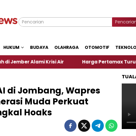
Pencaria
HUKUM
BUDAYA
OLAHRAGA
OTOMOTIF
TEKNOLO
Krisi Air
Harga Pertamax Turun Per Hari Ini, Seg
TUAL
I di Jombang, Wapres
nerasi Muda Perkuat
ngkal Hoaks