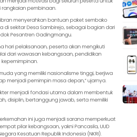
an menjadi motivasi bagi seluruh peserta untuk
i rangkaian pembinaan.
ibran menyerahkan bantuan paket sembako
 di sekitar Desa Sambirejo, sebagai bagian dari
ondok Pesantren Gadingmangu.
a hari pelaksanaan, peserta akan mengikuti
lai dari wawasan kebangsaan, pendidikan
a kepemimpinan.
muda yang memiliki nasionalisme tinggi, berjiwa
ta siap menjadi pemimpin masa depan,” ujarnya.
akter menjadi fondasi utama dalam membentuk
h, disiplin, bertanggung jawab, serta memiliki
kemahan ini juga menjadi sarana memperkuat
pat pilar kebangsaan, yakni Pancasila, UUD
Negara Kesatuan Republik Indonesia (NKRI).