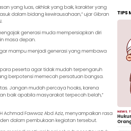
an yang luas, akhlak yang baik, karakter yang
TIPS
masuk dalam bidang kewirausahaan,” ujar Gibran
.
 mengajak generasi muda mempersiapkan diri
pin masa depan.
ng agar mampu menjadi generasi yang membawa
n para peserta agar tidak mudah terpengaruh
yang berpotensi memecah persatuan bangsa.
litas. Jangan mudah percaya hoaks, karena
n baik apabila masyarakat terpecah belah,”
NEWS
,
T
6, H Achmad Fawwaz Abd Aziz, menyampaikan rasa
Hukum
esiden dalam pembukaan kegiatan tersebut.
Oran