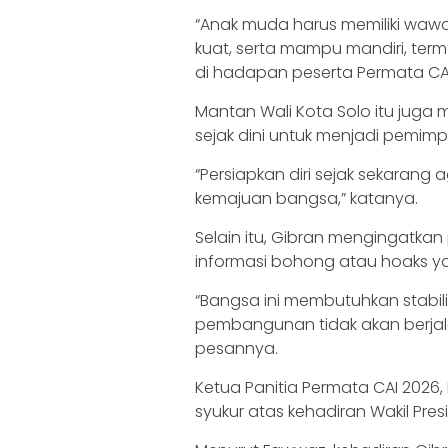
“Anak muda harus memiliki wawas
kuat, serta mampu mandiri, ter
di hadapan peserta Permata CAI
Mantan Wali Kota Solo itu juga
sejak dini untuk menjadi pemim
“Persiapkan diri sejak sekara
kemajuan bangsa,” katanya.
Selain itu, Gibran mengingatka
informasi bohong atau hoaks 
“Bangsa ini membutuhkan stabi
pembangunan tidak akan berjala
pesannya.
Ketua Panitia Permata CAI 202
syukur atas kehadiran Wakil Pr