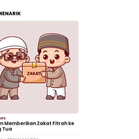
 MENARIK
IPS
 Memberikan Zakat Fitrah ke
g Tua