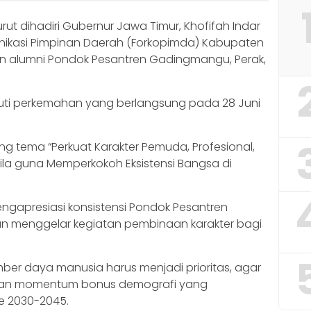
ut dihadiri Gubernur Jawa Timur, Khofifah Indar
nikasi Pimpinan Daerah (Forkopimda) Kabupaten
an alumni Pondok Pesantren Gadingmangu, Perak,
uti perkemahan yang berlangsung pada 28 Juni
g tema “Perkuat Karakter Pemuda, Profesional,
ila guna Memperkokoh Eksistensi Bangsa di
gapresiasi konsistensi Pondok Pesantren
n menggelar kegiatan pembinaan karakter bagi
r daya manusia harus menjadi prioritas, agar
an momentum bonus demografi yang
de 2030-2045.