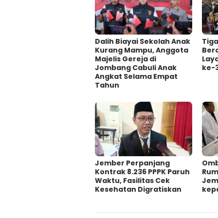
Dalih Biayai Sekolah Anak
Tig
Kurang Mampu, Anggota
Ber
Majelis Gereja di
Lay
Jombang Cabuli Anak
ke-
Angkat Selama Empat
Tahun
Jember Perpanjang
Omb
Kontrak 8.236 PPPK Paruh
Ruma
Waktu, Fasilitas Cek
Jem
Kesehatan Digratiskan
kep