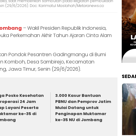
 Raka, saat memberikan sambutan pada kegiatan pembukaan
n (29/6/2026). Doc: Karimatul Maslahah/Metaranews.co
Jombang
– Wakil Presiden Republik Indonesia,
ka Perkemahan Akhir Tahun Ajaran Cinta Alam
akan Pondok Pesantren Gadingmangu di Bumi
n Komboh, Desa Sambirejo, Kecamatan
 Jawa Timur, Senin (29/6/2026).
SEDA
ga Posko Kesehatan
3.000 Kasur Bantuan
roperasi 24 Jam
PBNU dan Pemprov Jatim
ap Layani Peserta
Mulai Datang untuk
ktamar ke-35 di
Penginapan Muktamar
ombang
ke-35 NU di Jombang