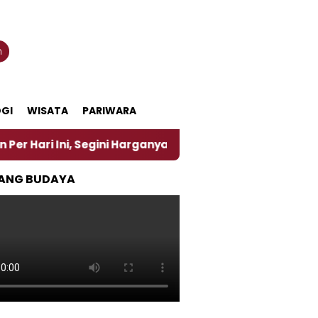
n
GI
WISATA
PARIWARA
ini Harganya
‎Nasirun Maestro Lukis Pemadu Tradi
ANG BUDAYA