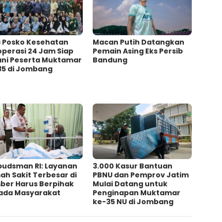
a Posko Kesehatan
Macan Putih Datangkan
operasi 24 Jam Siap
Pemain Asing Eks Persib
ani Peserta Muktamar
Bandung
35 di Jombang
udsman RI: Layanan
3.000 Kasur Bantuan
h Sakit Terbesar di
PBNU dan Pemprov Jatim
ber Harus Berpihak
Mulai Datang untuk
ada Masyarakat
Penginapan Muktamar
ke-35 NU di Jombang