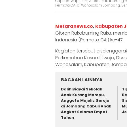
Caption: Wapres RI, Gibran Rakabuming
Permata CAI di Wonosalam Jombang, Seni
Metaranews.co
,
Kabupaten 
Gibran Rakabuming Raka, membu
Indonesia (Permata CAI) ke-47.
Kegiatan tersebut diselenggar
Perkemahan Kosambiwojo, Dusu
Wonosalam, Kabupaten Jombang,
BACAAN LAINNYA
Dalih Biayai Sekolah
Ti
Anak Kurang Mampu,
Be
Anggota Majelis Gereja
Si
di Jombang Cabuli Anak
Mu
Angkat Selama Empat
J
Tahun