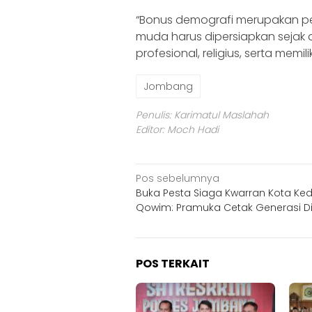
“Bonus demografi merupakan pel
muda harus dipersiapkan sejak
profesional, religius, serta mem
Jombang
Penulis: Karimatul Maslahah
Editor: Moch Hadi
Navigasi
Pos sebelumnya
Buka Pesta Siaga Kwarran Kota Kedi
pos
Qowim: Pramuka Cetak Generasi Dis
POS TERKAIT