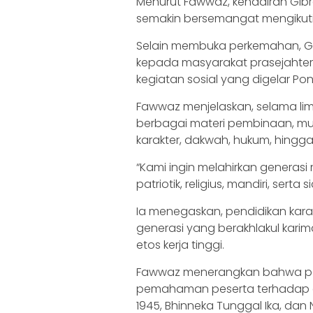
Menurut Fawwaz, kehadiran Gibr
semakin bersemangat mengikut
Selain membuka perkemahan, G
kepada masyarakat prasejahtera
kegiatan sosial yang digelar P
Fawwaz menjelaskan, selama lim
berbagai materi pembinaan, mu
karakter, dakwah, hukum, hingg
“Kami ingin melahirkan generasi 
patriotik, religius, mandiri, ser
Ia menegaskan, pendidikan kar
generasi yang berakhlakul karima
etos kerja tinggi.
Fawwaz menerangkan bahwa per
pemahaman peserta terhadap em
1945, Bhinneka Tunggal Ika, dan 