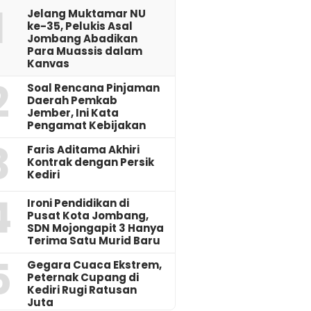
1
Jelang Muktamar NU
ke-35, Pelukis Asal
Jombang Abadikan
Para Muassis dalam
Kanvas
2
‎Soal Rencana Pinjaman
Daerah Pemkab
Jember, Ini Kata
Pengamat Kebijakan ‎
3
Faris Aditama Akhiri
Kontrak dengan Persik
Kediri
4
Ironi Pendidikan di
Pusat Kota Jombang,
SDN Mojongapit 3 Hanya
Terima Satu Murid Baru
5
‎Gegara Cuaca Ekstrem,
Peternak Cupang di
Kediri Rugi Ratusan
Juta