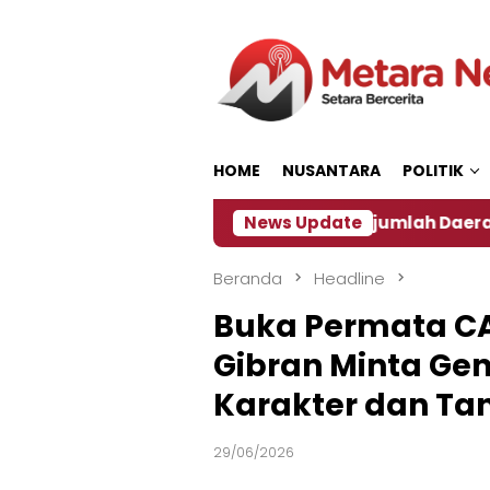
Loncat
ke
konten
HOME
NUSANTARA
POLITIK
Dampak El Nino, Sejumlah Daerah di Jember Alami 
News Update
Beranda
Headline
Buka Permata CA
Gibran Minta Ge
Karakter dan Ta
29/06/2026