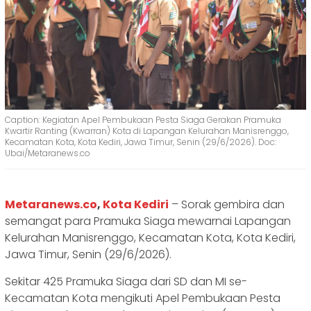
Caption: Kegiatan Apel Pembukaan Pesta Siaga Gerakan Pramuka
Kwartir Ranting (Kwarran) Kota di Lapangan Kelurahan Manisrenggo,
Kecamatan Kota, Kota Kediri, Jawa Timur, Senin (29/6/2026). Doc:
Ubai/Metaranews.co
‎Metaranews.co
,
Kota Kediri
– Sorak gembira dan
semangat para Pramuka Siaga mewarnai Lapangan
Kelurahan Manisrenggo, Kecamatan Kota, Kota Kediri,
Jawa Timur, Senin (29/6/2026).
‎‎Sekitar 425 Pramuka Siaga dari SD dan MI se-
Kecamatan Kota mengikuti Apel Pembukaan Pesta