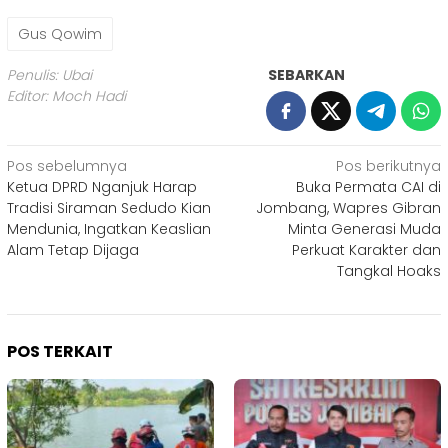
Gus Qowim
Penulis: Ubai
SEBARKAN
Editor: Moch Hadi
Navigasi
Pos sebelumnya
Pos berikutnya
Ketua DPRD Nganjuk Harap
Buka Permata CAI di
pos
Tradisi Siraman Sedudo Kian
Jombang, Wapres Gibran
Mendunia, Ingatkan Keaslian
Minta Generasi Muda
Alam Tetap Dijaga
Perkuat Karakter dan
Tangkal Hoaks
POS TERKAIT