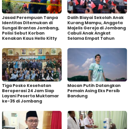
Jasad Perempuan Tanpa
Dalih Biayai Sekolah Anak
Identitas Ditemukan di
Kurang Mampu, Anggota
Sungai Brantas Jombang,
Majelis Gereja di Jombang
Polisi Sebut Korban
Cabuli Anak Angkat
Kenakan Kaus Hello Kitty
Selama Empat Tahun
Tiga Posko Kesehatan
Macan Putih Datangkan
Beroperasi 24 Jam Siap
Pemain Asing Eks Persib
Layani Peserta Muktamar
Bandung
ke-35 di Jombang