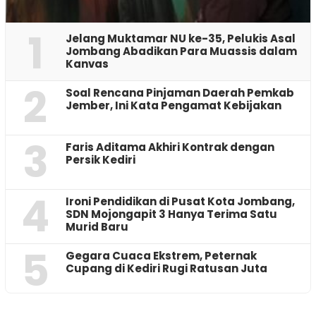
1
Jelang Muktamar NU ke-35, Pelukis Asal
Jombang Abadikan Para Muassis dalam
Kanvas
2
‎Soal Rencana Pinjaman Daerah Pemkab
Jember, Ini Kata Pengamat Kebijakan ‎
3
Faris Aditama Akhiri Kontrak dengan
Persik Kediri
4
Ironi Pendidikan di Pusat Kota Jombang,
SDN Mojongapit 3 Hanya Terima Satu
Murid Baru
5
‎Gegara Cuaca Ekstrem, Peternak
Cupang di Kediri Rugi Ratusan Juta