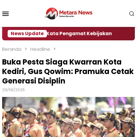
Loncat
ke
Menu
konten
Mobile
mber, Ini Kata Pengamat Kebijakan ‎
News Update
Dampak El N
Beranda
Headline
Buka Pesta Siaga Kwarran Kota
Kediri, Gus Qowim: Pramuka Cetak
Generasi Disiplin
29/06/2026