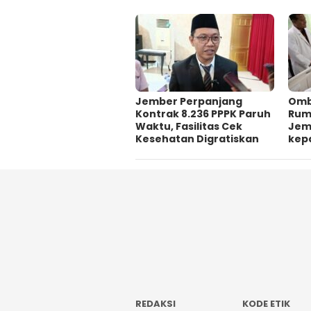
Jember Perpanjang
Omb
Kontrak 8.236 PPPK Paruh
Ruma
Waktu, Fasilitas Cek
Jem
Kesehatan Digratiskan
kep
REDAKSI
KODE ETIK