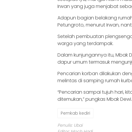
Irwan yang juga menjabat sebaga
Adapun bagian belakang rumah
Petungroto, menurut Irwan, nan
Setelah pembuatan plengsengan
warga yang terdampak.
Dalam kunjungannya itu, Mbak D
dapur umum termasuk mengunjun
Pencarian korban dilakukan den
melintas di samping rumah kurb
“Pencarian sampai tujuh hari, 
ditemukan,” pungkas Mbak Dewi.
Pemkab kediri
Penulis: Ubai
Editor: Moch Hadi