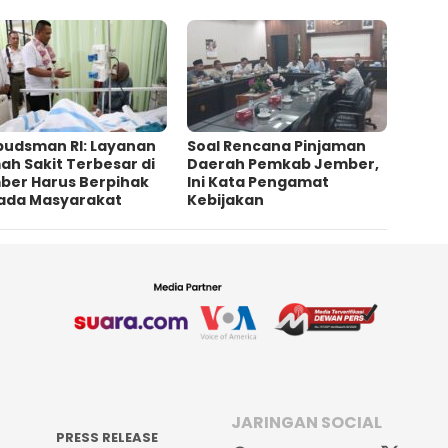
udsman RI: Layanan
‎Soal Rencana Pinjaman
h Sakit Terbesar di
Daerah Pemkab Jember,
ber Harus Berpihak
Ini Kata Pengamat
ada Masyarakat
Kebijakan ‎
JARINGAN SOCIAL
PRESS RELEASE