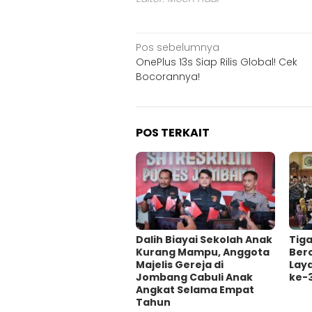
Navigasi
Pos sebelumnya
OnePlus 13s Siap Rilis Global! Cek
pos
Bocorannya!
POS TERKAIT
Dalih Biayai Sekolah Anak
Tig
Kurang Mampu, Anggota
Ber
Majelis Gereja di
Lay
Jombang Cabuli Anak
ke-
Angkat Selama Empat
Tahun