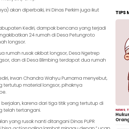
 akan diperbaiki, ini Dinas Perkim juga ikut
TIPS
bupaten Kediri, dampak bencana yang terjadi
engakibatkan 24 rumah di Desa Petungroto
ah longsor.
 rumah rusak akibat longsor, Desa Ngetrep
ongsor, dan di Desa Blimbing terdapat dua rumah
ediri, Irwan Chandra Wahyu Purnama menyebut,
 tertutup material longsor, pihaknya
oe.
berjalan, karena dari tiga titik yang tertutup di
 telah tertangani.
NEWS
,
T
Hukum
Oran
lan yang rusak nanti ditangani Dinas PUPR
i bisa
action
paling lambat minggu depan,” ucap