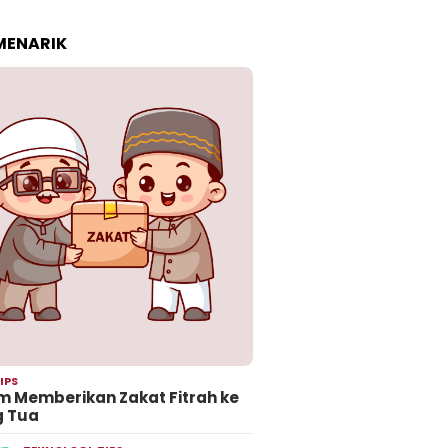
 MENARIK
IPS
 Memberikan Zakat Fitrah ke
g Tua