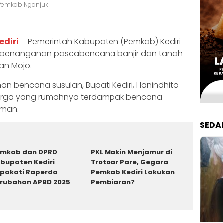
 Pemkab Nganjuk
ediri
– Pemerintah Kabupaten (Pemkab) Kediri
 penanganan pascabencana banjir dan tanah
an Mojo.
bencana susulan, Bupati Kediri, Hanindhito
rga yang rumahnya terdampak bencana
aman.
SEDA
mkab dan DPRD
PKL Makin Menjamur di
bupaten Kediri
Trotoar Pare, Gegara
pakati Raperda
Pemkab Kediri Lakukan
rubahan APBD 2025
Pembiaran?