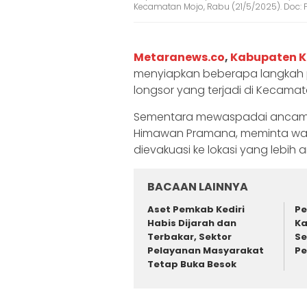
Kecamatan Mojo, Rabu (21/5/2025). Doc:
Metaranews.co
,
Kabupaten K
menyiapkan beberapa langkah
longsor yang terjadi di Kecamat
Sementara mewaspadai ancaman 
Himawan Pramana, meminta wa
dievakuasi ke lokasi yang lebih 
BACAAN LAINNYA
Aset Pemkab Kediri
Pe
Habis Dijarah dan
Ka
Terbakar, Sektor
Se
Pelayanan Masyarakat
Pe
Tetap Buka Besok