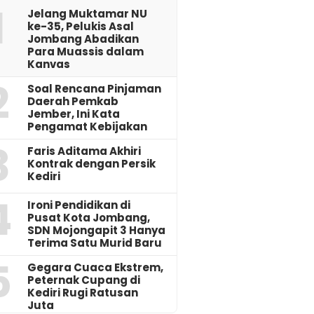
1
Jelang Muktamar NU
ke-35, Pelukis Asal
Jombang Abadikan
Para Muassis dalam
Kanvas
2
‎Soal Rencana Pinjaman
Daerah Pemkab
Jember, Ini Kata
Pengamat Kebijakan ‎
3
Faris Aditama Akhiri
Kontrak dengan Persik
Kediri
4
Ironi Pendidikan di
Pusat Kota Jombang,
SDN Mojongapit 3 Hanya
Terima Satu Murid Baru
5
‎Gegara Cuaca Ekstrem,
Peternak Cupang di
Kediri Rugi Ratusan
Juta