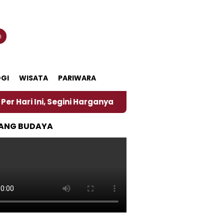
n
GI
WISATA
PARIWARA
ni Harganya
‎Nasirun Maestro Lukis Pemadu Tradis
ANG BUDAYA