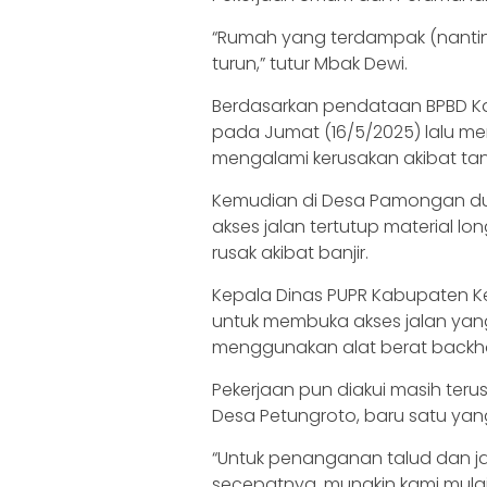
“Rumah yang terdampak (nantinya)
turun,” tutur Mbak Dewi.
Berdasarkan pendataan BPBD Ka
pada Jumat (16/5/2025) lalu m
mengalami kerusakan akibat tan
Kemudian di Desa Pamongan dua
akses jalan tertutup material l
rusak akibat banjir.
Kepala Dinas PUPR Kabupaten K
untuk membuka akses jalan yang
menggunakan alat berat backh
Pekerjaan pun diakui masih terus 
Desa Petungroto, baru satu yang
“Untuk penanganan talud dan ja
secepatnya, mungkin kami mula