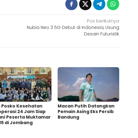
Pos berikutnya
Nubia Neo 3 5G Debut di Indonesia, Usung
Desain Futuristik
a Posko Kesehatan
Macan Putih Datangkan
operasi 24 Jam Siap
Pemain Asing Eks Persib
ani Peserta Muktamar
Bandung
35 di Jombang