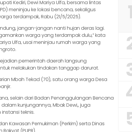
upati Kediri, Dewi Mariya Ulfa, bersama lintas
D) meninjau ke lokasi bencana, sekaligus
rga terdampak, Rabu (21/5/2025).
ndung, jangan-jangan nanti hujan deras lagi.
ngamankan warga yang terdampak dulu,” kata
ariya Ulfa, usai meninjau rumah warga yang
ngroto.
ejadian pemerintah daerah langsung
untuk melakukan tindakan tanggap darurat.
rian Mbah Tekad (70), satu orang warga Desa
njir.
a, selain dari Badan Penanggulangan Bencana
, dalam kunjungannya, Mbak Dewi,, juga
nstansi teknis.
dan Kawasan Pemukiman (Perkim) serta Dinas
Rakyat (PUPR).