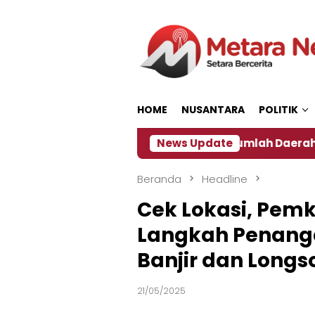
Loncat
ke
konten
HOME
NUSANTARA
POLITIK
Dampak El Nino, Sejumlah Daerah di Jember Alami K
News Update
Beranda
Headline
Cek Lokasi, Pemk
Langkah Penang
Banjir dan Longso
21/05/2025