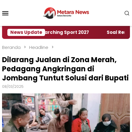
Loncat
ke
Menu
konten
Mobile
 World Marching Sport 2027
News Update
‎Soal Rencana Pinj
Beranda
Headline
Dilarang Jualan di Zona Merah,
Pedagang Angkringan di
Jombang Tuntut Solusi dari Bupati
08/03/2025