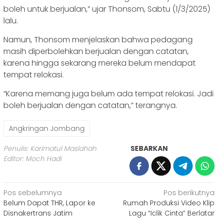
boleh untuk berjualan,” ujar Thonsom, Sabtu (1/3/2025)
lalu.
Namun, Thonsom menjelaskan bahwa pedagang
masih diperbolehkan berjualan dengan catatan,
karena hingga sekarang mereka belum mendapat
tempat relokasi.
“Karena memang juga belum ada tempat relokasi. Jadi
boleh berjualan dengan catatan,” terangnya.
Angkringan Jombang
Penulis: Karimatul Maslahah
SEBARKAN
Editor: Moch Hadi
Navigasi
Pos sebelumnya
Pos berikutnya
Belum Dapat THR, Lapor ke
Rumah Produksi Video Klip
pos
Disnakertrans Jatim
Lagu “Iclik Cinta” Berlatar