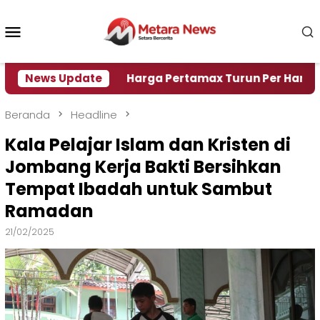
Loncat
ke
Menu
konten
Mobile
 Air
News Update
Harga Pertamax Turun Per Hari Ini, Segini H
Beranda
Headline
Kala Pelajar Islam dan Kristen di
Jombang Kerja Bakti Bersihkan
Tempat Ibadah untuk Sambut
Ramadan
21/02/2025