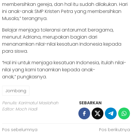
membersihkan gereja, dan hal itu sudah dilakukan. Hari
ini anak-anak SMP Kristen Petra yang membersihkan
Musala,” terangnya.
Belajar menjaga toleransi antarumat beragama,
menurut Adriana, merupakan bagian dari
menanamkan nilai-nilai kesatuan Indonesia kepada
para siswa.
“Hal ini untuk menjaga kesatuan Indonesia, itulah nilai-
nilai yang kami tanamkan kepada anak-
anak,” pungkasnya.
Jombang
Penulis: Karimatul Maslahah
SEBARKAN
Editor: Moch Hadi
Navigasi
Pos sebelumnya
Pos berikutnya