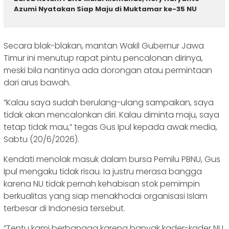
Azumi Nyatakan Siap Maju di Muktamar ke-35 NU
‎​Secara blak-blakan, mantan Wakil Gubernur Jawa
Timur ini menutup rapat pintu pencalonan dirinya,
meski bila nantinya ada dorongan atau permintaan
dari arus bawah.
‎​”Kalau saya sudah berulang-ulang sampaikan, saya
tidak akan mencalonkan diri. Kalau diminta maju, saya
tetap tidak mau,” tegas Gus Ipul kepada awak media,
Sabtu (20/6/2026).
‎‎​Kendati menolak masuk dalam bursa Pemilu PBNU, Gus
Ipul mengaku tidak risau. Ia justru merasa bangga
karena NU tidak pernah kehabisan stok pemimpin
berkualitas yang siap menakhodai organisasi Islam
terbesar di Indonesia tersebut.
‎​”Tentu kami berbangga karena banyak kader-kader NU