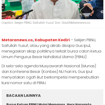
Caption: Sekjen PBNU, Saifullah Yusuf. Doc: Ubai/Metaranews.co
‎Metaranews.co
,
Kabupaten ​Kediri
– Sekjen PBNU,
Saifullah Yusuf, atau yang akrab disapa Gus Ipul,
menegaskan sikap politiknya terkait bursa calon Ketua
Umum Pengurus Besar Nahdlatul Ulama (PBNU).
‎‎Di sela-sela agenda Musyawarah Nasional (Munas)
dan Konferensi Besar (Konbes) NU hari ini, Gus Ipul
menyatakan ogah ikut berkompetisi memperebutkan
kursi nomor satu di PBNU.
BACAAN LAINNYA
Bursa Ketum PBNU Mulai Memanas, Hery Haryanto