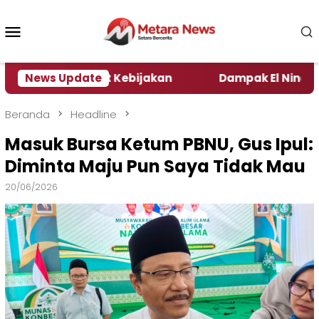
Loncat
ke
Menu
konten
Mobile
 Pengamat Kebijakan ‎
News Update
Dampak El Nino, Sejumlah 
Beranda
Headline
Masuk Bursa Ketum PBNU, Gus Ipul:
Diminta Maju Pun Saya Tidak Mau
20/06/2026