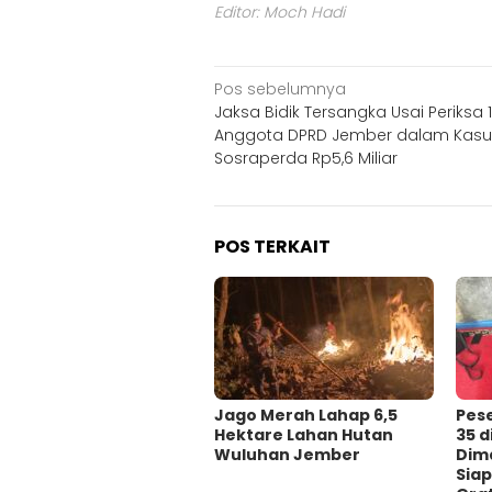
Editor: Moch Hadi
Navigasi
Pos sebelumnya
Jaksa Bidik Tersangka Usai Periksa 
pos
Anggota DPRD Jember dalam Kasu
Sosraperda Rp5,6 Miliar
POS TERKAIT
Jago Merah Lahap 6,5
Pes
Hektare Lahan Hutan
35 
Wuluhan Jember
Dima
Siap