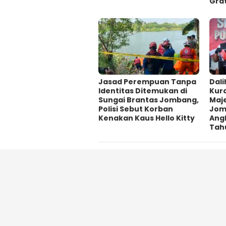
Grat
Jasad Perempuan Tanpa
Dali
Identitas Ditemukan di
Kur
Sungai Brantas Jombang,
Maje
Polisi Sebut Korban
Jom
Kenakan Kaus Hello Kitty
Ang
Tah