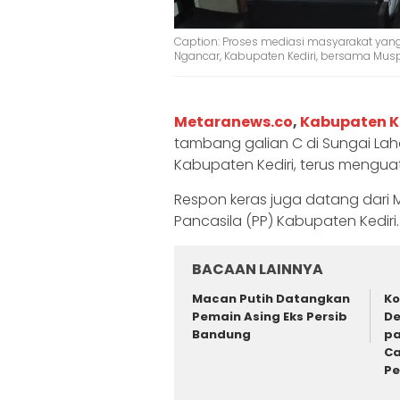
Caption: Proses mediasi masyarakat yan
Ngancar, Kabupaten Kediri, bersama Musp
Metaranews.co
,
Kabupaten K
tambang galian C di Sungai La
Kabupaten Kediri, terus menguat
Respon keras juga datang dari
Pancasila (PP) Kabupaten Kediri.
BACAAN LAINNYA
Macan Putih Datangkan
Ko
Pemain Asing Eks Persib
De
Bandung
pa
Ca
P