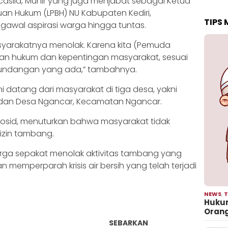
asila, Munir yang juga menjabat sebagai Ketua
n Hukum (LPBH) NU Kabupaten Kediri,
TIPS
awal aspirasi warga hingga tuntas.
masyarakatnya menolak. Karena kita (Pemuda
an hukum dan kepentingan masyarakat, sesuai
undangan yang ada,” tambahnya.
i datang dari masyarakat di tiga desa, yakni
 dan Desa Ngancar, Kecamatan Ngancar.
Rosid, menuturkan bahwa masyarakat tidak
izin tambang.
a sepakat menolak aktivitas tambang yang
memperparah krisis air bersih yang telah terjadi
NEWS
,
T
Hukum
Oran
SEBARKAN