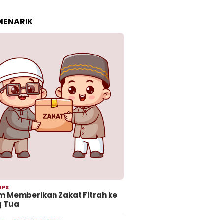
 MENARIK
IPS
 Memberikan Zakat Fitrah ke
g Tua