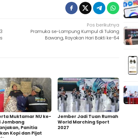
Pos berikutnya
13
Pramuka se-Lampung Kumpul di Tulang
s
Bawang, Rayakan Hari Bakti ke-64
erta Muktamar NU ke-
Jember Jadi Tuan Rumah
di Jombang
World Marching Sport
njakan, Panitia
2027
kan Kopi dan Pijat