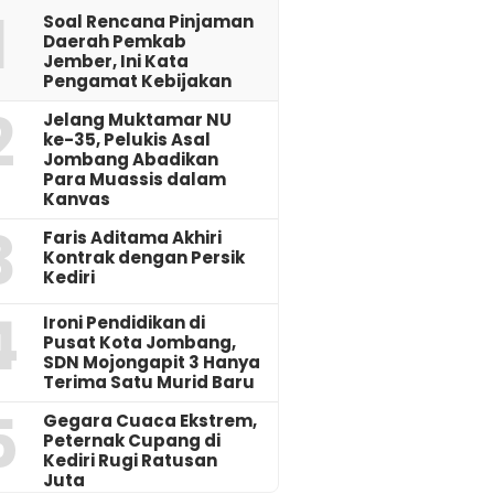
1
‎Soal Rencana Pinjaman
Daerah Pemkab
Jember, Ini Kata
Pengamat Kebijakan ‎
2
Jelang Muktamar NU
ke-35, Pelukis Asal
Jombang Abadikan
Para Muassis dalam
Kanvas
3
Faris Aditama Akhiri
Kontrak dengan Persik
Kediri
4
Ironi Pendidikan di
Pusat Kota Jombang,
SDN Mojongapit 3 Hanya
Terima Satu Murid Baru
5
‎Gegara Cuaca Ekstrem,
Peternak Cupang di
Kediri Rugi Ratusan
Juta