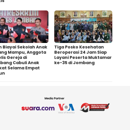
is
h Biayai Sekolah Anak
Tiga Posko Kesehatan
ang Mampu, Anggota
Beroperasi 24 Jam Siap
lis Gereja di
Layani Peserta Muktamar
bang Cabuli Anak
ke-35 di Jombang
kat Selama Empat
un