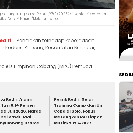
g berlangsung pada Rabu (27/8/2025) di Kantor Kecamatan
ika. Doc: M Nasrul/Metaranews.co
ediri
– Penolakan terhadap keberadaan
har Kedung Kobong, Kecamatan Ngancar,
.
 Majelis Pimpinan Cabang (MPC) Pemuda
SEDA
ta Kediri Alami
Persik Kediri Gelar
flasi 0,14 Persen
Training Camp dan Uji
da Juli 2026, Harga
Coba di Solo, Fokus
bai Rawit Jadi
Matangkan Persiapan
enyumbang Utama
Musim 2026-2027