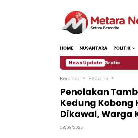
Loncat
ke
konten
HOME
NUSANTARA
POLITIK
nitia Siapkan Kopi dan Pijat Gratis
News Update
Jember Jad
Beranda
Headline
Penolakan Tamba
Kedung Kobong K
Dikawal, Warga K
28/08/2025