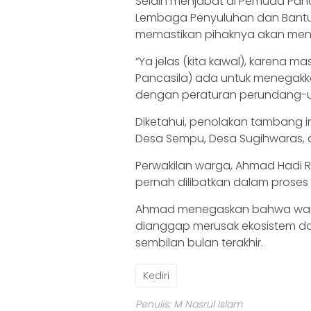
Selain menjabat di Pemuda Panc
Lembaga Penyuluhan dan Bantua
memastikan pihaknya akan meng
“Ya jelas (kita kawal), karena 
Pancasila) ada untuk menegakk
dengan peraturan perundang-
Diketahui, penolakan tambang in
Desa Sempu, Desa Sugihwaras,
Perwakilan warga, Ahmad Hadi 
pernah dilibatkan dalam proses 
Ahmad menegaskan bahwa warg
dianggap merusak ekosistem dan 
sembilan bulan terakhir.
Kediri
Penulis: M Nasrul Islam