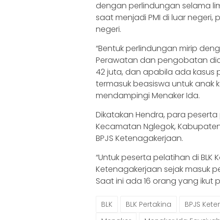
dengan perlindungan selama li
saat menjadi PMI di luar negeri,
negeri.
“Bentuk perlindungan mirip den
Perawatan dan pengobatan dico
42 juta, dan apabila ada kasus
termasuk beasiswa untuk anak k
mendampingi Menaker Ida.
Dikatakan Hendra, para peserta 
Kecamatan Nglegok, Kabupaten B
BPJS Ketenagakerjaan.
“Untuk peserta pelatihan di BL
Ketenagakerjaan sejak masuk pe
Saat ini ada 16 orang yang ikut 
BLK
BLK Pertakina
BPJS Kete