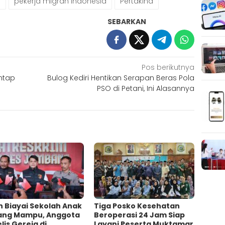
h
pekerja migran indonesia
Pertakina
SEBARKAN
Pos berikutnya
ntap
Bulog Kediri Hentikan Serapan Beras Pola
PSO di Petani, Ini Alasannya
h Biayai Sekolah Anak
Tiga Posko Kesehatan
ang Mampu, Anggota
Beroperasi 24 Jam Siap
lis Gereja di
Layani Peserta Muktamar