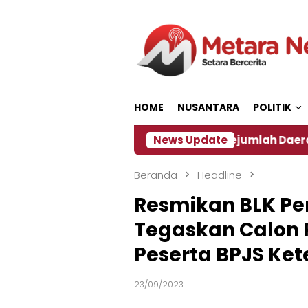
Loncat
ke
konten
HOME
NUSANTARA
POLITIK
n ‎
Dampak El Nino, Sejumlah Daerah di Jember Al
News Update
Beranda
Headline
Resmikan BLK Per
Tegaskan Calon P
Peserta BPJS Ke
23/09/2023