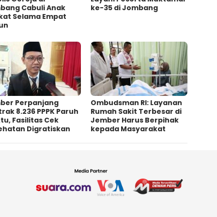
bang Cabuli Anak
ke-35 di Jombang
kat Selama Empat
un
ber Perpanjang
Ombudsman RI: Layanan
rak 8.236 PPPK Paruh
Rumah Sakit Terbesar di
u, Fasilitas Cek
Jember Harus Berpihak
ehatan Digratiskan
kepada Masyarakat