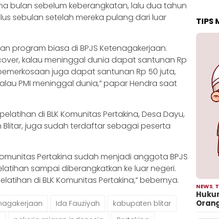
ma bulan sebelum keberangkatan, lalu dua tahun
 plus sebulan setelah mereka pulang dari luar
TIPS
gan program biasa di BPJS Ketenagakerjaan.
ver, kalau meninggal dunia dapat santunan Rp
 pemerkosaan juga dapat santunan Rp 50 juta,
alau PMI meninggal dunia,” papar Hendra saat
pelatihan di BLK Komunitas Pertakina, Desa Dayu,
litar, juga sudah terdaftar sebagai peserta
K Komunitas Pertakina sudah menjadi anggota BPJS
latihan sampai diberangkatkan ke luar negeri.
pelatihan di BLK Komunitas Pertakina,” bebernya.
NEWS
,
T
Hukum
Oran
nagakerjaan
Ida Fauziyah
kabupaten blitar