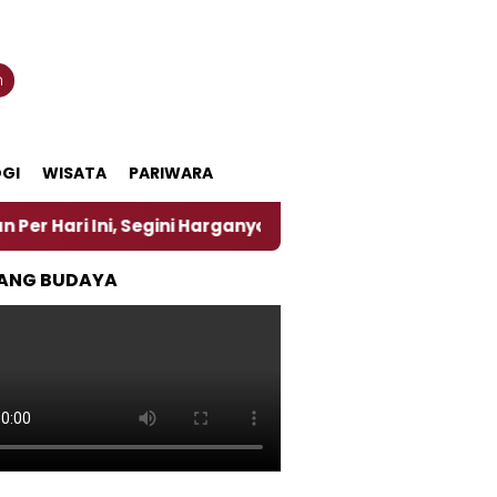
n
GI
WISATA
PARIWARA
, Segini Harganya
‎Nasirun Maestro Lukis Pemadu T
ANG BUDAYA