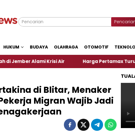
Pencaria
HUKUM
BUDAYA
OLAHRAGA
OTOMOTIF
TEKNOLO
ami Krisi Air
Harga Pertamax Turun Per Hari Ini
TUAL
takina di Blitar, Menaker
ekerja Migran Wajib Jadi
tenagakerjaan