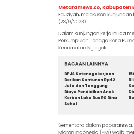
Metaramews.co
,
Kabupaten B
Fauziyah, melakukan kunjungan k
(23/9/2023).
Dalam kunjungan kerja ini Ida me
Perkumpulan Tenaga Kerja Purna
Kecamatan Nglegok.
BACAAN LAINNYA
BPJS Ketenagakerjaan
15
Berikan Santunan Rp42
Bl
Juta dan Tanggung
Ke
Biaya Pendidikan Anak
Di
Korban Laka Bus RS Bina
B
Sehat
Sementara dalam paparannya, 
Migran Indonesia (PMI) wajib m