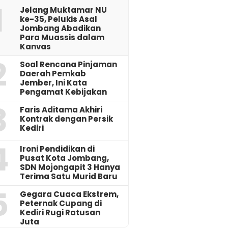
1
Jelang Muktamar NU
ke-35, Pelukis Asal
Jombang Abadikan
Para Muassis dalam
Kanvas
2
‎Soal Rencana Pinjaman
Daerah Pemkab
Jember, Ini Kata
Pengamat Kebijakan ‎
3
Faris Aditama Akhiri
Kontrak dengan Persik
Kediri
4
Ironi Pendidikan di
Pusat Kota Jombang,
SDN Mojongapit 3 Hanya
Terima Satu Murid Baru
5
‎Gegara Cuaca Ekstrem,
Peternak Cupang di
Kediri Rugi Ratusan
Juta