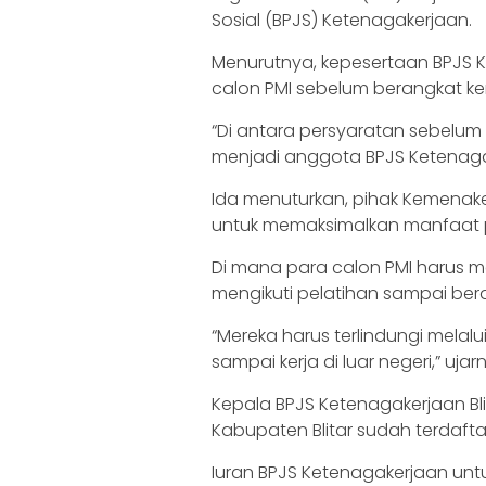
Sosial (BPJS) Ketenagakerjaan.
Menurutnya, kepesertaan BPJS K
calon PMI sebelum berangkat kerj
“Di antara persyaratan sebelum k
menjadi anggota BPJS Ketenagak
Ida menuturkan, pihak Kemenake
untuk memaksimalkan manfaat p
Di mana para calon PMI harus m
mengikuti pelatihan sampai beran
“Mereka harus terlindungi melal
sampai kerja di luar negeri,” ujar
Kepala BPJS Ketenagakerjaan Bli
Kabupaten Blitar sudah terdaft
Iuran BPJS Ketenagakerjaan untu