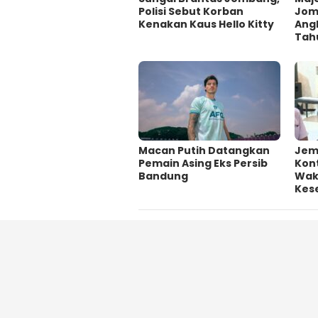
Polisi Sebut Korban
Jom
Kenakan Kaus Hello Kitty
Ang
Tah
Macan Putih Datangkan
Jem
Pemain Asing Eks Persib
Kont
Bandung
Wakt
Kes