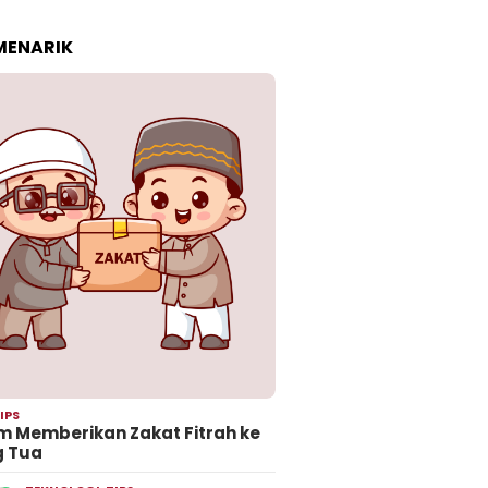
 MENARIK
IPS
 Memberikan Zakat Fitrah ke
g Tua