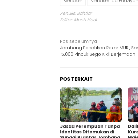
Menaker
Menaker Ida Fauziya
Penulis: Bahtiar
Editor: Moch Hadi
Navigasi
Pos sebelumnya
Jombang Pecahkan Rekor MURI, Sa
pos
15.000 Pincuk Sego Kikil Berjemaah
POS TERKAIT
Jasad Perempuan Tanpa
Dali
Identitas Ditemukan di
Kur
Sungai Brantas Jombang,
Maje