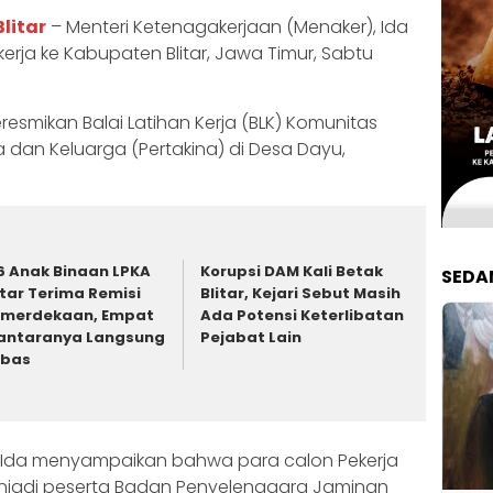
litar
– Menteri Ketenagakerjaan (Menaker), Ida
erja ke Kabupaten Blitar, Jawa Timur, Sabtu
resmikan Balai Latihan Kerja (BLK) Komunitas
 dan Keluarga (Pertakina) di Desa Dayu,
6 Anak Binaan LPKA
Korupsi DAM Kali Betak
SEDA
itar Terima Remisi
Blitar, Kejari Sebut Masih
merdekaan, Empat
Ada Potensi Keterlibatan
antaranya Langsung
Pejabat Lain
ebas
Ida menyampaikan bahwa para calon Pekerja
enjadi peserta Badan Penyelenggara Jaminan