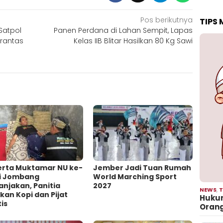
Pos berikutnya
TIPS
 Satpol
Panen Perdana di Lahan Sempit, Lapas
erantas
Kelas IIB Blitar Hasilkan 80 Kg Sawi
erta Muktamar NU ke-
Jember Jadi Tuan Rumah
di Jombang
World Marching Sport
njakan, Panitia
2027
NEWS
,
T
kan Kopi dan Pijat
Hukum
is
Oran