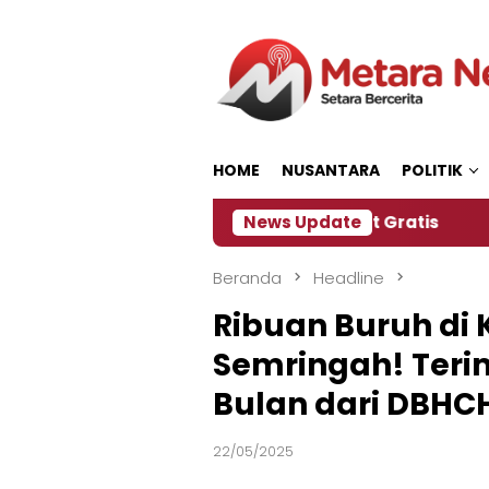
Loncat
ke
konten
HOME
NUSANTARA
POLITIK
anitia Siapkan Kopi dan Pijat Gratis
News Update
Jember Ja
Beranda
Headline
Ribuan Buruh di 
Semringah! Terim
Bulan dari DBHC
22/05/2025