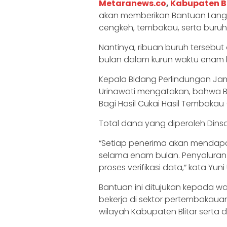
Metaranews.co
,
Kabupaten Bl
akan memberikan Bantuan Langsu
cengkeh, tembakau, serta buruh 
Nantinya, ribuan buruh tersebu
bulan dalam kurun waktu enam 
Kepala Bidang Perlindungan Jami
Urinawati mengatakan, bahwa BL
Bagi Hasil Cukai Hasil Tembakau
Total dana yang diperoleh Dinso
“Setiap penerima akan mendapa
selama enam bulan. Penyaluran d
proses verifikasi data,” kata Yun
Bantuan ini ditujukan kepada wa
bekerja di sektor pertembakauan
wilayah Kabupaten Blitar serta d