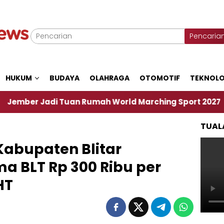
Pencaria
HUKUM
BUDAYA
OLAHRAGA
OTOMOTIF
TEKNOLO
di Tuan Rumah World Marching Sport 2027
‎Soal
TUAL
Kabupaten Blitar
a BLT Rp 300 Ribu per
HT