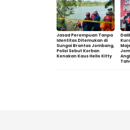
Jasad Perempuan Tanpa
Dali
Identitas Ditemukan di
Kur
Sungai Brantas Jombang,
Maje
Polisi Sebut Korban
Jom
Kenakan Kaus Hello Kitty
Ang
Tah