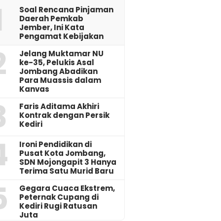
1
‎Soal Rencana Pinjaman
Daerah Pemkab
Jember, Ini Kata
Pengamat Kebijakan ‎
2
Jelang Muktamar NU
ke-35, Pelukis Asal
Jombang Abadikan
Para Muassis dalam
Kanvas
3
Faris Aditama Akhiri
Kontrak dengan Persik
Kediri
4
Ironi Pendidikan di
Pusat Kota Jombang,
SDN Mojongapit 3 Hanya
Terima Satu Murid Baru
5
‎Gegara Cuaca Ekstrem,
Peternak Cupang di
Kediri Rugi Ratusan
Juta