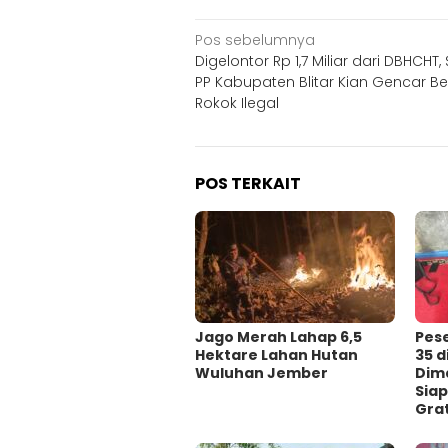
Navigasi
Pos sebelumnya
Digelontor Rp 1,7 Miliar dari DBHCHT,
pos
PP Kabupaten Blitar Kian Gencar B
Rokok Ilegal
POS TERKAIT
Jago Merah Lahap 6,5
Pes
Hektare Lahan Hutan
35 
Wuluhan Jember
Dima
Siap
Grat