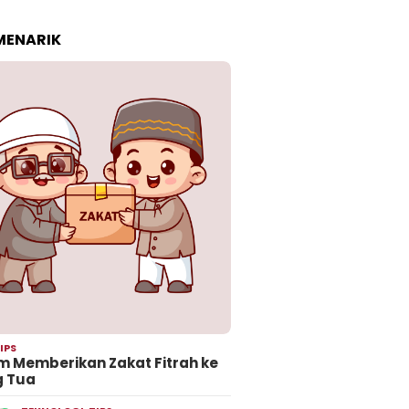
 MENARIK
IPS
 Memberikan Zakat Fitrah ke
g Tua