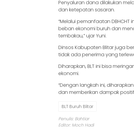
Penyaluran dana dilakukan mela
dan ketepatan sasaran.
“Melalui pemanfaatan DBHCHT i
beban ekonomi buruh dan mendu
tembakau,” ujar Yuni.
Dinsos Kabupaten Blitar juga 
tidak ada penerima yang terlewat
Diharapkan, BLT ini bisa merin
ekonomi.
“Dengan langkah ini, diharapk
dan memberikan dampak positif 
BLT Buruh Blitar
Penulis: Bahtiar
Editor: Moch Hadi