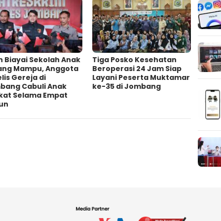
h Biayai Sekolah Anak
Tiga Posko Kesehatan
ang Mampu, Anggota
Beroperasi 24 Jam Siap
lis Gereja di
Layani Peserta Muktamar
bang Cabuli Anak
ke-35 di Jombang
kat Selama Empat
un