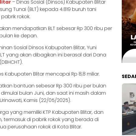
itar
– Dinas Sosial (Dinsos) Kabupaten Blitar
ng Tunai (BLT) kepada 4.819 buruh tani
pabrik rokok.
t akan mendapatkan BLT sebesar Rp 300 ribu per
bulan ke depan.
nan Sosial Dinsos Kabupaten Blitar, Yuni
T yang akan dibagikan ini berasal dari Dana
 (DBHCHT).
s Kabupaten Blitar mencapai Rp 8,8 miliar.
SEDA
tkan bantuan sebesar Rp 300 ribu per bulan
imulai bulan Juni, dan saat ini masih dalam
i Urinawati, Kamis (22/05/2025).
rga yang memiliki KTP Kabupaten Blitar, dan
, termasuk di pabrik rokok yang berada di
ua perusahaan rokok di Kota Blitar.