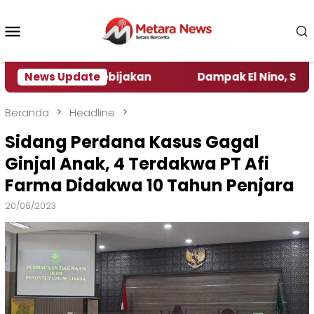
Loncat
ke
Menu
konten
Mobile
ngamat Kebijakan ‎
News Update
Dampak El Nino, Sejumlah Dae
Beranda
Headline
Sidang Perdana Kasus Gagal
Ginjal Anak, 4 Terdakwa PT Afi
Farma Didakwa 10 Tahun Penjara
20/06/2023