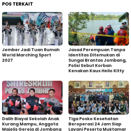
POS TERKAIT
Jember Jadi Tuan Rumah
Jasad Perempuan Tanpa
World Marching Sport
Identitas Ditemukan di
2027
Sungai Brantas Jombang,
Polisi Sebut Korban
Kenakan Kaus Hello Kitty
Dalih Biayai Sekolah Anak
Tiga Posko Kesehatan
Kurang Mampu, Anggota
Beroperasi 24 Jam Siap
Majelis Gereja di Jombang
Layani Peserta Muktamar