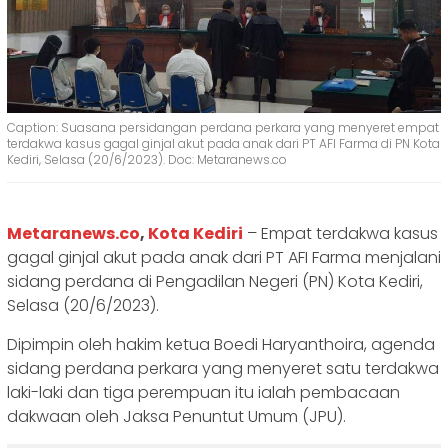
Caption: Suasana persidangan perdana perkara yang menyeret empat
terdakwa kasus gagal ginjal akut pada anak dari PT AFI Farma di PN Kota
Kediri, Selasa (20/6/2023). Doc: Metaranews.co
Metaranews.co
,
Kota Kediri
– Empat terdakwa kasus
gagal ginjal akut pada anak dari PT AFI Farma menjalani
sidang perdana di Pengadilan Negeri (PN) Kota Kediri,
Selasa (20/6/2023).
Dipimpin oleh hakim ketua Boedi Haryanthoira, agenda
sidang perdana perkara yang menyeret satu terdakwa
laki-laki dan tiga perempuan itu ialah pembacaan
dakwaan oleh Jaksa Penuntut Umum (JPU).