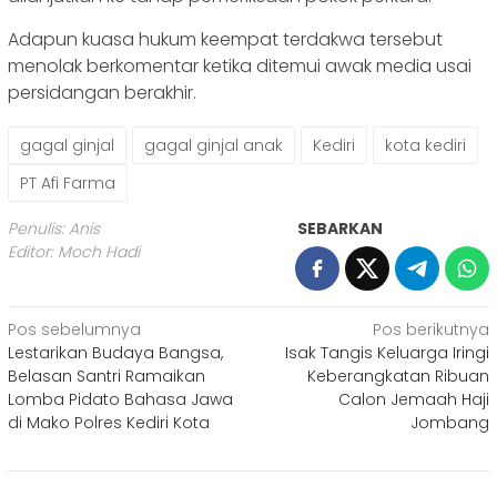
Adapun kuasa hukum keempat terdakwa tersebut
menolak berkomentar ketika ditemui awak media usai
persidangan berakhir.
gagal ginjal
gagal ginjal anak
Kediri
kota kediri
PT Afi Farma
Penulis: Anis
SEBARKAN
Editor: Moch Hadi
Navigasi
Pos sebelumnya
Pos berikutnya
Lestarikan Budaya Bangsa,
Isak Tangis Keluarga Iringi
pos
Belasan Santri Ramaikan
Keberangkatan Ribuan
Lomba Pidato Bahasa Jawa
Calon Jemaah Haji
di Mako Polres Kediri Kota
Jombang