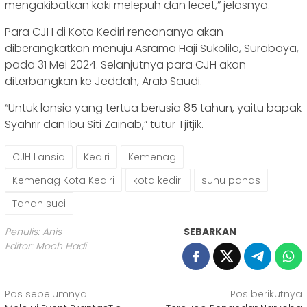
mengakibatkan kaki melepuh dan lecet,” jelasnya.
Para CJH di Kota Kediri rencananya akan
diberangkatkan menuju Asrama Haji Sukolilo, Surabaya,
pada 31 Mei 2024. Selanjutnya para CJH akan
diterbangkan ke Jeddah, Arab Saudi.
“Untuk lansia yang tertua berusia 85 tahun, yaitu bapak
Syahrir dan Ibu Siti Zainab,” tutur Tjitjik.
CJH Lansia
Kediri
Kemenag
Kemenag Kota Kediri
kota kediri
suhu panas
Tanah suci
Penulis: Anis
SEBARKAN
Editor: Moch Hadi
Navigasi
Pos sebelumnya
Pos berikutnya