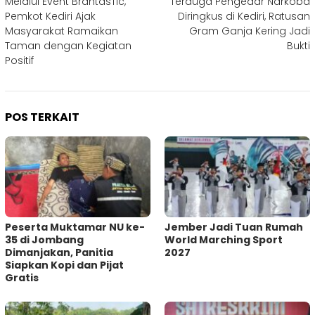
Melalui Event BrantasTic,
Terduga Pengedar Narkoba
pos
Pemkot Kediri Ajak
Diringkus di Kediri, Ratusan
Masyarakat Ramaikan
Gram Ganja Kering Jadi
Taman dengan Kegiatan
Bukti
Positif
POS TERKAIT
Peserta Muktamar NU ke-
Jember Jadi Tuan Rumah
35 di Jombang
World Marching Sport
Dimanjakan, Panitia
2027
Siapkan Kopi dan Pijat
Gratis