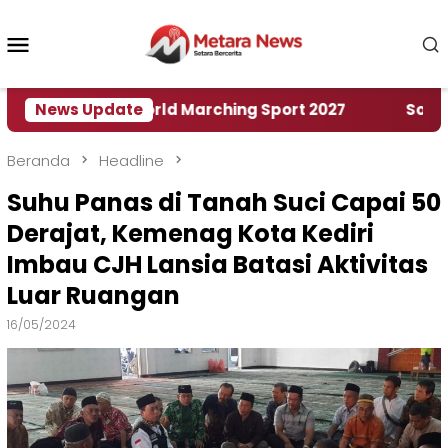
Loncat
ke
Menu
konten
Mobile
 Rumah World Marching Sport 2027
News Update
‎Soal Rencan
Beranda
Headline
Suhu Panas di Tanah Suci Capai 50
Derajat, Kemenag Kota Kediri
Imbau CJH Lansia Batasi Aktivitas
Luar Ruangan
16/05/2024