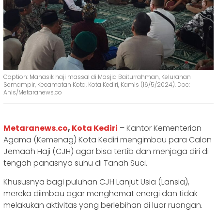
Caption: Manasik haji massal di Masjid Baiturrahman, Kelurahan
Semampir, Kecamatan Kota, Kota Kediri, Kamis (16/5/2024). Doc:
Anis/Metaranews.co
Metaranews.co
,
Kota Kediri
– Kantor Kementerian
Agama (Kemenag) Kota Kediri mengimbau para Calon
Jemaah Haji (CJH) agar bisa tertib dan menjaga diri di
tengah panasnya suhu di Tanah Suci.
Khususnya bagi puluhan CJH Lanjut Usia (Lansia),
mereka diimbau agar menghemat energi dan tidak
melakukan aktivitas yang berlebihan di luar ruangan.