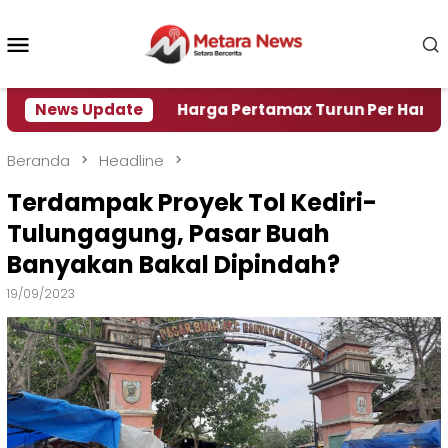
Loncat
ke
Menu
konten
Mobile
si Air
News Update
Harga Pertamax Turun Per Hari Ini, Segini
Beranda
Headline
Terdampak Proyek Tol Kediri-
Tulungagung, Pasar Buah
Banyakan Bakal Dipindah?
19/09/2023