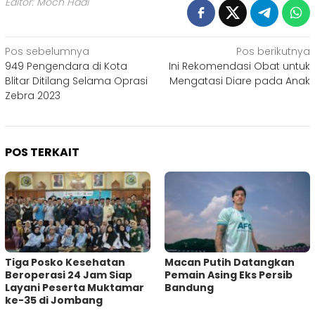
Editor: Moch Hadi
Navigasi
Pos sebelumnya
Pos berikutnya
949 Pengendara di Kota
Ini Rekomendasi Obat untuk
pos
Blitar Ditilang Selama Oprasi
Mengatasi Diare pada Anak
Zebra 2023
POS TERKAIT
Tiga Posko Kesehatan
Macan Putih Datangkan
Beroperasi 24 Jam Siap
Pemain Asing Eks Persib
Layani Peserta Muktamar
Bandung
ke-35 di Jombang