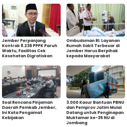
Jember Perpanjang
Ombudsman RI: Layanan
Kontrak 8.236 PPPK Paruh
Rumah Sakit Terbesar di
Waktu, Fasilitas Cek
Jember Harus Berpihak
Kesehatan Digratiskan
kepada Masyarakat
‎Soal Rencana Pinjaman
3.000 Kasur Bantuan PBNU
Daerah Pemkab Jember,
dan Pemprov Jatim Mulai
Ini Kata Pengamat
Datang untuk Penginapan
Kebijakan ‎
Muktamar ke-35 NU di
Jombang