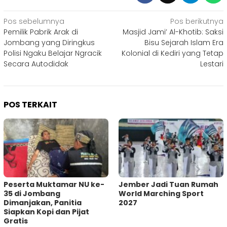
Navigasi
Pos sebelumnya
Pos berikutnya
Pemilik Pabrik Arak di
Masjid Jami’ Al-Khotib: Saksi
pos
Jombang yang Diringkus
Bisu Sejarah Islam Era
Polisi Ngaku Belajar Ngracik
Kolonial di Kediri yang Tetap
Secara Autodidak
Lestari
POS TERKAIT
Peserta Muktamar NU ke-
Jember Jadi Tuan Rumah
35 di Jombang
World Marching Sport
Dimanjakan, Panitia
2027
Siapkan Kopi dan Pijat
Gratis