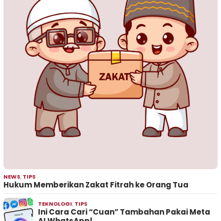
NEWS
,
TIPS
Hukum Memberikan Zakat Fitrah ke Orang Tua
TEKNOLOGI
,
TIPS
Ini Cara Cari “Cuan” Tambahan Pakai Meta
AI WhatsApp!