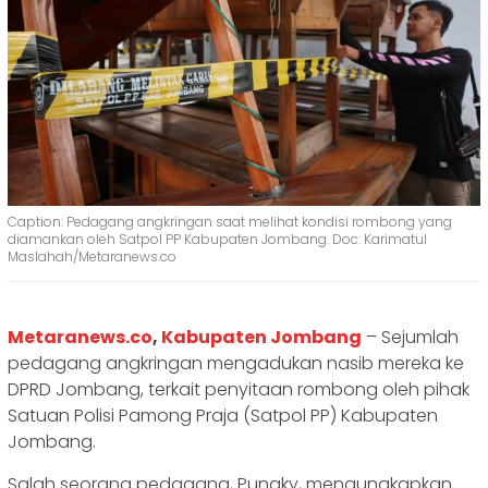
Caption: Pedagang angkringan saat melihat kondisi rombong yang
diamankan oleh Satpol PP Kabupaten Jombang. Doc: Karimatul
Maslahah/Metaranews.co
Metaranews.co
,
Kabupaten Jombang
– Sejumlah
pedagang angkringan mengadukan nasib mereka ke
DPRD Jombang, terkait penyitaan rombong oleh pihak
Satuan Polisi Pamong Praja (Satpol PP) Kabupaten
Jombang.
Salah seorang pedagang, Pungky, mengungkapkan