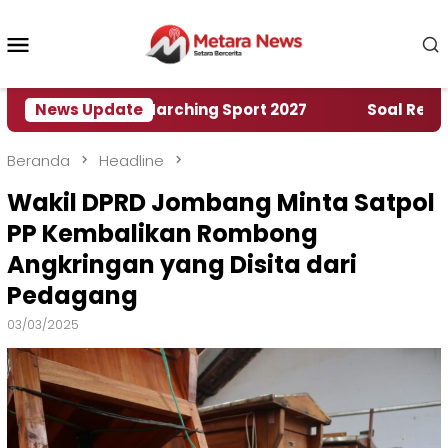
Loncat
ke
Menu
konten
Mobile
h World Marching Sport 2027
News Update
‎Soal Rencana Pin
Beranda
Headline
Wakil DPRD Jombang Minta Satpol
PP Kembalikan Rombong
Angkringan yang Disita dari
Pedagang
03/03/2025