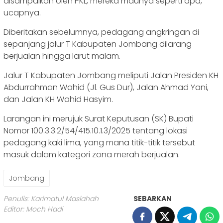
disampaikan oleh PKL, mereka maunya seperti apa,”
ucapnya.
Diberitakan sebelumnya, pedagang angkringan di
sepanjang jalur T Kabupaten Jombang dilarang
berjualan hingga larut malam.
Jalur T Kabupaten Jombang meliputi Jalan Presiden KH
Abdurrahman Wahid (Jl. Gus Dur), Jalan Ahmad Yani,
dan Jalan KH Wahid Hasyim.
Larangan ini merujuk Surat Keputusan (SK) Bupati
Nomor 100.3.3.2/54/415.10.1.3/2025 tentang lokasi
pedagang kaki lima, yang mana titik-titik tersebut
masuk dalam kategori zona merah berjualan.
Jombang
Penulis: Karimatul Maslahah
SEBARKAN
Editor: Moch Hadi