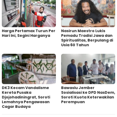
Harga Pertamax Turun Per
‎Nasirun Maestro Lukis
Hari Ini, Segini Harganya
Pemadu Tradisi Jawa dan
Spiritualitas, Berpulang di
Usia 60 Tahun
DK3 Kecam Vandalisme
Bawaslu Jember
Kereta Pusaka
Sosialisasi ke DPD NasDem,
Djojohadiningrat, Soroti
Soroti Kuota Keterwakilan
Lemahnya Pengawasan
Perempuan
Cagar Budaya