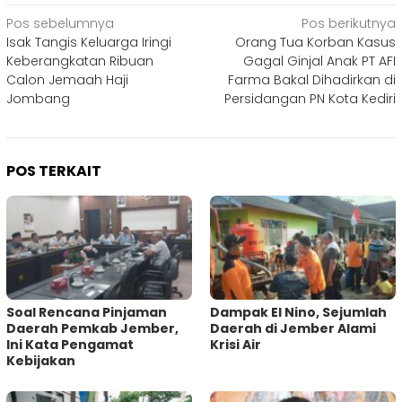
Navigasi
Pos sebelumnya
Pos berikutnya
Isak Tangis Keluarga Iringi
Orang Tua Korban Kasus
pos
Keberangkatan Ribuan
Gagal Ginjal Anak PT AFI
Calon Jemaah Haji
Farma Bakal Dihadirkan di
Jombang
Persidangan PN Kota Kediri
POS TERKAIT
‎Soal Rencana Pinjaman
Dampak El Nino, Sejumlah
Daerah Pemkab Jember,
Daerah di Jember Alami
Ini Kata Pengamat
Krisi Air
Kebijakan ‎