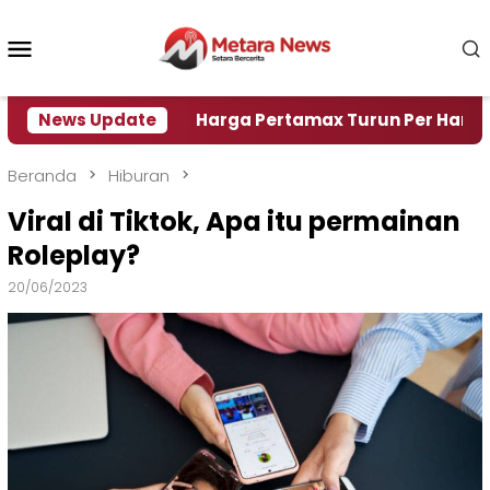
Loncat
ke
Menu
konten
Mobile
si Air
News Update
Harga Pertamax Turun Per Hari Ini, Segini
Beranda
Hiburan
Viral di Tiktok, Apa itu permainan
Roleplay?
20/06/2023