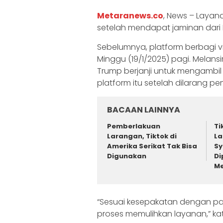
Metaranews.co
, News – Layana
setelah mendapat jaminan dari D
Sebelumnya, platform berbagi v
Minggu (19/1/2025) pagi. Melansir
Trump berjanji untuk mengambil
platform itu setelah dilarang pe
BACAAN LAINNYA
Pemberlakuan
Ti
Larangan, Tiktok di
La
Amerika Serikat Tak Bisa
Sy
Digunakan
Di
M
“Sesuai kesepakatan dengan pa
proses memulihkan layanan,” kat