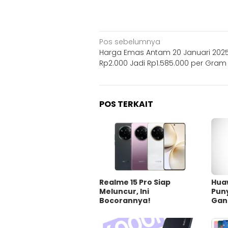
Navigasi
Pos sebelumnya
Harga Emas Antam 20 Januari 2025
pos
Rp2.000 Jadi Rp1.585.000 per Gram
POS TERKAIT
Realme 15 Pro Siap
Huaw
Meluncur, Ini
Pun
Bocorannya!
Gan