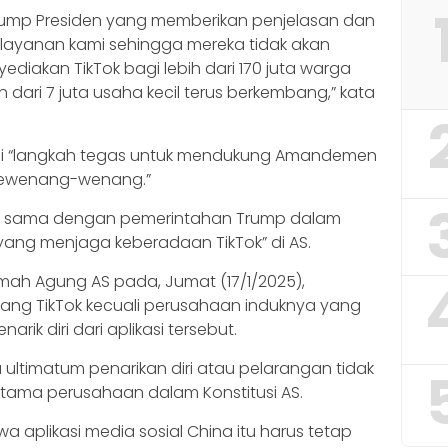
Trump Presiden yang memberikan penjelasan dan
layanan kami sehingga mereka tidak akan
diakan TikTok bagi lebih dari 170 juta warga
dari 7 juta usaha kecil terus berkembang,” kata
ai “langkah tegas untuk mendukung Amandemen
sewenang-wenang.”
erja sama dengan pemerintahan Trump dalam
 yang menjaga keberadaan TikTok” di AS.
mah Agung AS pada, Jumat (17/1/2025),
ng TikTok kecuali perusahaan induknya yang
rik diri dari aplikasi tersebut.
ltimatum penarikan diri atau pelarangan tidak
ama perusahaan dalam Konstitusi AS.
aplikasi media sosial China itu harus tetap