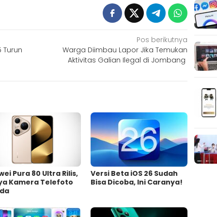
Pos berikutnya
 Turun
Warga Diimbau Lapor Jika Temukan
Aktivitas Galian Ilegal di Jombang
ei Pura 80 Ultra Rilis,
Versi Beta iOS 26 Sudah
ya Kamera Telefoto
Bisa Dicoba, Ini Caranya!
da