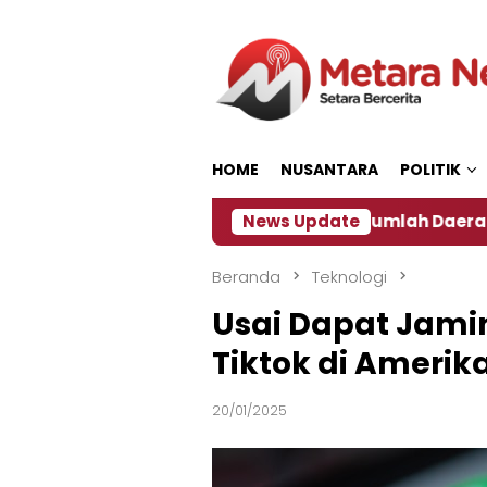
Loncat
ke
konten
HOME
NUSANTARA
POLITIK
n ‎
Dampak El Nino, Sejumlah Daerah di Jember Al
News Update
Beranda
Teknologi
Usai Dapat Jami
Tiktok di Amerik
20/01/2025