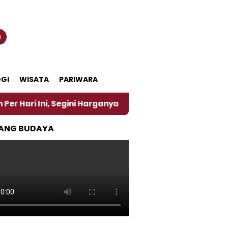
n
GI
WISATA
PARIWARA
, Segini Harganya
‎Nasirun Maestro Lukis Pemadu T
ANG BUDAYA