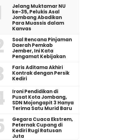
1
Jelang Muktamar NU
ke-35, Pelukis Asal
Jombang Abadikan
Para Muassis dalam
Kanvas
2
‎Soal Rencana Pinjaman
Daerah Pemkab
Jember, Ini Kata
Pengamat Kebijakan ‎
3
Faris Aditama Akhiri
Kontrak dengan Persik
Kediri
4
Ironi Pendidikan di
Pusat Kota Jombang,
SDN Mojongapit 3 Hanya
Terima Satu Murid Baru
5
‎Gegara Cuaca Ekstrem,
Peternak Cupang di
Kediri Rugi Ratusan
Juta