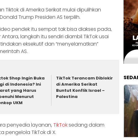
n Tiktok di Amerika Serikat mulai dipulihkan
onald Trump Presiden AS terpilih.
ideo pendek itu sempat tak bisa diakses pada,
 Antara, langkah itu sendiri diambil TikTok usai
 tindakan eksekutif dan “menyelamatkan”
merintah AS.
SEDA
ktok Shop Ingin Buka
TikTok Terancam Diblokir
gi di Indonesia? Ini
di Amerika Serikat
arat yang Harus
Buntut Konflik Israel –
penuhi Menurut
Palestina
enkop UKM
ra penyedia layanan,
TikTok
sedang dalam
a pengelola TikTok di X.