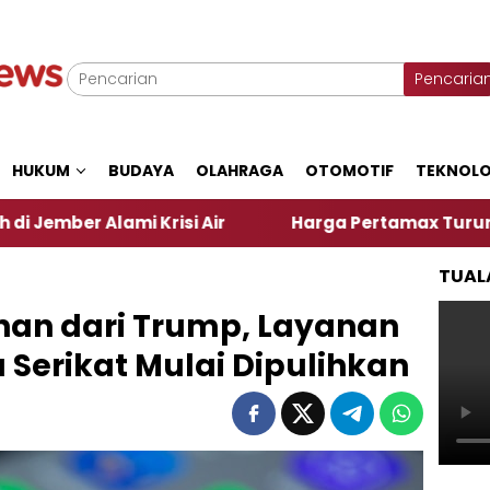
Pencaria
HUKUM
BUDAYA
OLAHRAGA
OTOMOTIF
TEKNOLO
ami Krisi Air
Harga Pertamax Turun Per Hari Ini
TUAL
nan dari Trump, Layanan
a Serikat Mulai Dipulihkan