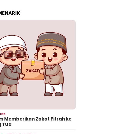
 MENARIK
IPS
 Memberikan Zakat Fitrah ke
g Tua