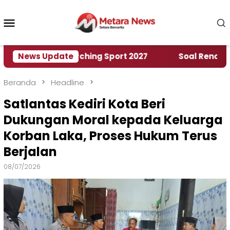
Loncat
ke
Menu
konten
Mobile
rld Marching Sport 2027
News Update
‎Soal Rencana Pinjama
Beranda
Headline
Satlantas Kediri Kota Beri
Dukungan Moral kepada Keluarga
Korban Laka, Proses Hukum Terus
Berjalan
08/07/2026