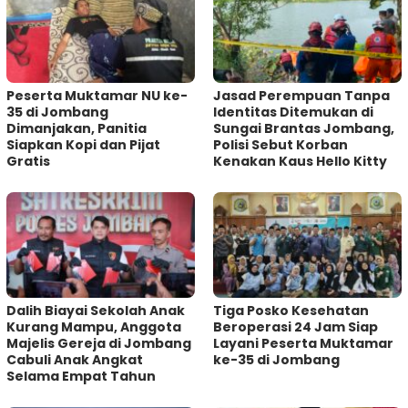
Peserta Muktamar NU ke-
Jasad Perempuan Tanpa
35 di Jombang
Identitas Ditemukan di
Dimanjakan, Panitia
Sungai Brantas Jombang,
Siapkan Kopi dan Pijat
Polisi Sebut Korban
Gratis
Kenakan Kaus Hello Kitty
Dalih Biayai Sekolah Anak
Tiga Posko Kesehatan
Kurang Mampu, Anggota
Beroperasi 24 Jam Siap
Majelis Gereja di Jombang
Layani Peserta Muktamar
Cabuli Anak Angkat
ke-35 di Jombang
Selama Empat Tahun