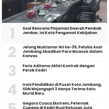
1
‎Soal Rencana Pinjaman Daerah Pemkab
Jember, Ini Kata Pengamat Kebijakan ‎
2
Jelang Muktamar NU ke-35, Pelukis Asal
Jombang Abadikan Para Muassis dalam
Kanvas
3
Faris Aditama Akhiri Kontrak dengan
Persik Kediri
4
Ironi Pendidikan di Pusat Kota Jombang,
SDN Mojongapit 3 Hanya Terima Satu
Murid Baru
5
‎Gegara Cuaca Ekstrem, Peternak
Cupang di Kediri Rugi Ratusan Juta