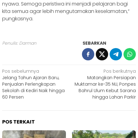
nyawa. Semoga peristiwa ini menjadi pelajaran bagi
kita semua agar lebih mengutamakan keselamatan,”
pungkasnya.
Penulis: Darman
SEBARKAN
Navigasi
Pos sebelumnya
Pos berikutnya
‎Jelang Tahun Ajaran Baru,
Matangkan Persiapan
pos
Penjualan Perlengkapan
Muktamar ke-35 NU, Ponpes
Sekolah di Kediri Naik hingga
Bahrul Ulum Kebut Sarana
60 Persen ‎
hingga Lahan Parkir
POS TERKAIT