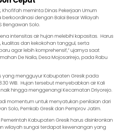
pon Cepat
r, Khofifah meminta Dinas Pekerjaan Umum
a berkoordinasi dengan Balai Besar Wilayah
S Bengawan Solo.
na intensitas air hujan melebihi kapasitas. Harus
l, kualitas dan kekokohan tanggul, serta
baru agar lebih komprehensif,” ujarnya saat
umahan De Naila, Desa Mojosarirejo, pada Rabu
ras yang mengguyur Kabupaten Gresik pada
 18.30 WIB. Hujan tersebut menyebabkan air Kali
r naik hingga menggenangi Kecamatan Driyorejo.
enjadi momentum untuk menyatukan penilaian dari
n Solo, Pemkab Gresik dan Pemprov Jatim.
n Pemerintah Kabupaten Gresik harus disinkronkan
an wilayah sungai terdapat kewenangan yang