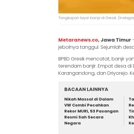
Tangkapan layar banjir di Gresik. (Insta
Metaranews.co
, Jawa Timur
jebolnya tanggul. Sejumlah des
BPBD Gresik mencatat, banjir 
terendam banjir. Empat desa di D
Karangandong, dan Driyorejo. Ke
BACAAN LAINNYA
‎Nikah Massal di Dalam
Ta
VW Combi Pecahkan
Re
Rekor MURI, 53 Pasangan
Ti
Resmi Sah Secara
Kh
Negara ‎
Ke