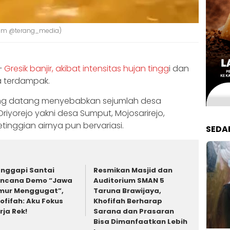
gram @terang_media)
–
Gresik banjir, akibat intensitas hujan tingg
i dan
a terdampak.
yang datang menyebabkan sejumlah desa
riyorejo yakni desa Sumput, Mojosarirejo,
tinggian airnya pun bervariasi.
SEDA
nggapi Santai
Resmikan Masjid dan
ncana Demo “Jawa
Auditorium SMAN 5
mur Menggugat”,
Taruna Brawijaya,
ofifah: Aku Fokus
Khofifah Berharap
rja Rek!
Sarana dan Prasaran
Bisa Dimanfaatkan Lebih