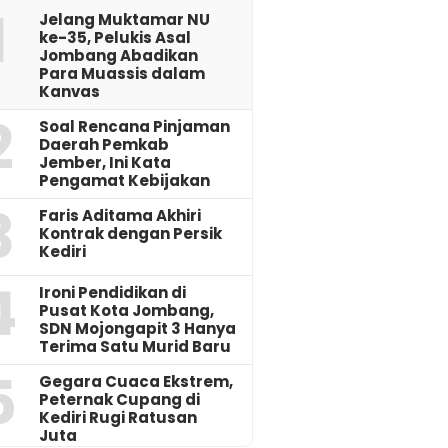
1
Jelang Muktamar NU
ke-35, Pelukis Asal
Jombang Abadikan
Para Muassis dalam
Kanvas
2
‎Soal Rencana Pinjaman
Daerah Pemkab
Jember, Ini Kata
Pengamat Kebijakan ‎
3
Faris Aditama Akhiri
Kontrak dengan Persik
Kediri
4
Ironi Pendidikan di
Pusat Kota Jombang,
SDN Mojongapit 3 Hanya
Terima Satu Murid Baru
5
‎Gegara Cuaca Ekstrem,
Peternak Cupang di
Kediri Rugi Ratusan
Juta