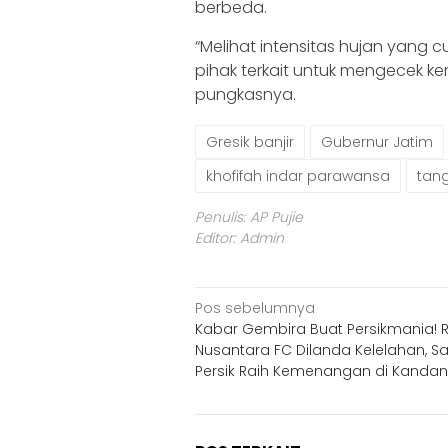
berbeda.
“Melihat intensitas hujan yang 
pihak terkait untuk mengecek kemb
pungkasnya.
Gresik banjir
Gubernur Jatim
khofifah indar parawansa
tang
Penulis: AP Pujie
Editor: Admin
Navigasi
Pos sebelumnya
Kabar Gembira Buat Persikmania! 
pos
Nusantara FC Dilanda Kelelahan, S
Persik Raih Kemenangan di Kanda