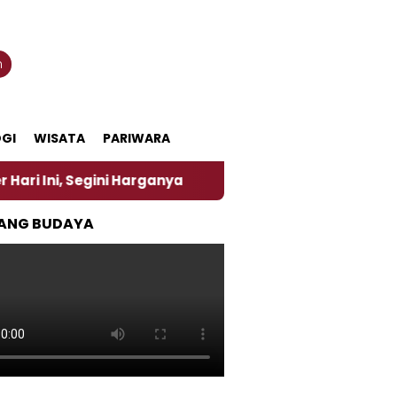
n
GI
WISATA
PARIWARA
rganya
‎Nasirun Maestro Lukis Pemadu Tradisi Jaw
ANG BUDAYA