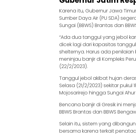
Gubernur Jatim Res
Karena itu, Gubernur Jawa Timu
Sumber Daya Air (PU SDA) seger
Sungai (BBWS) Brantas dan BBW
“Ada dua tanggul yang jebol kare
dicek lagi dari kapasitas tanggu
shelternya. Harus ada penilaian 
meninjau banjir di Kompleks Per
(22/2/2023).
Tanggul jebol akibat hujan de
Selasa (21/2/2023) sekitar pukul
Mojosarirejo hingga Sungai Ahu
Bencana banjir di Gresik ini m
BBWS Brantas dan BBWS Bengawa
Selain itu, sistem yang dibangu
bersama karena terkait penata