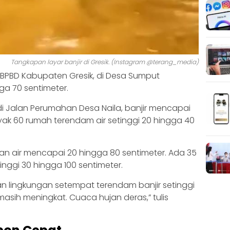
Tangkapan layar banjir di Gresik. (Instagram @terang_media)
 BPBD Kabupaten Gresik, di Desa Sumput
ga 70 sentimeter.
di Jalan Perumahan Desa Naila, banjir mencapai
yak 60 rumah terendam air setinggi 20 hingga 40
an air mencapai 20 hingga 80 sentimeter. Ada 35
nggi 30 hingga 100 sentimeter.
lan lingkungan setempat terendam banjir setinggi
 masih meningkat. Cuaca hujan deras,” tulis