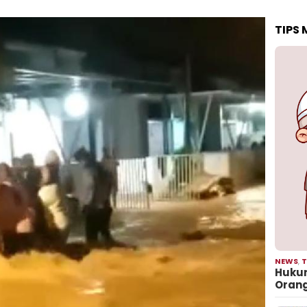
TIPS
NEWS
,
T
Hukum
Oran