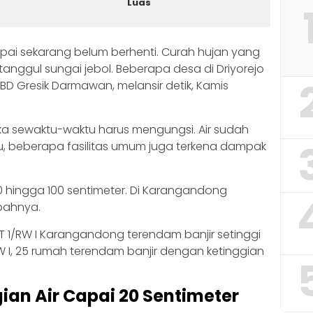
Luas
mpai sekarang belum berhenti. Curah hujan yang
nggul sungai jebol. Beberapa desa di Driyorejo
PBD Gresik Darmawan, melansir detik, Kamis
ika sewaktu-waktu harus mengungsi. Air sudah
tu, beberapa fasilitas umum juga terkena dampak
 20 hingga 100 sentimeter. Di Karangandong
bahnya.
T 1/RW I Karangandong terendam banjir setinggi
W I, 25 rumah terendam banjir dengan ketinggian
gian Air Capai 20 Sentimeter