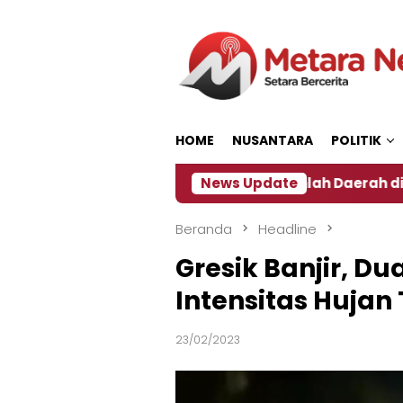
Loncat
ke
konten
HOME
NUSANTARA
POLITIK
Dampak El Nino, Sejumlah Daerah di Jember Alami Krisi 
News Update
Beranda
Headline
Gresik Banjir, D
Intensitas Hujan 
23/02/2023