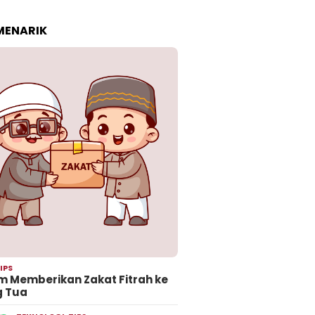
 MENARIK
IPS
 Memberikan Zakat Fitrah ke
g Tua