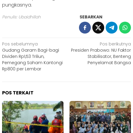
pungkasnya.
Penulis: Ubaidhillah
SEBARKAN
Navigasi
Pos sebelumnya
Pos berikutnya
Gudang Garam Bagi-bagi
‎Presiden Prabowo: NU Faktor
pos
Dividen Rp1,53 Triliun,
Stabilisator, Benteng
Pemegang Saham Kantongi
Penyelamat Bangsa
Rp800 per Lembar
POS TERKAIT