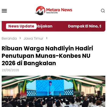
Loncat
ke
Menu
konten
Mobile
engamat Kebijakan ‎
News Update
Dampak El Nino, Sejumlah Dae
Beranda
Jawa Timur
‎Ribuan Warga Nahdliyin Hadiri
Penutupan Munas-Konbes NU
2026 di Bangkalan
23/06/2026