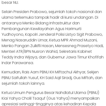
besar NU.
‎Selain Presiden Prabowo, sejumlah tokoh nasional dan
ulama terkemuka tampak hadir di kursi undangan. Di
antaranya Menko Bidang Infrastruktur dan
Pembangunan Kewilayahan Agus Harimurti
Yudhoyono, Kapolri Jenderal Polisi Listyo Sigit Prabowo,
Menag Nasaruddin Umar, Ketua MPR Ahmad Muzani,
Menko Pangan Zulkifli Hasan, Mensesneg Prasetyo Hadi,
Menteri ATR/BPN Nusron Wahid, Sekretaris Kabinet
Teddy Indra Wijaya, dan Gubernur Jawa Timur Khofifah
Indar Parawansa.
‎Kemudian, Rais Aam PBNU KH Miftachul Akhyar, Sekjen
PBNU Saifullah Yusuf, KH Said Aqil Siradj, Gus Miftah, dan
sejumlah tokoh lainnya.
‎Ketua Umum Pengurus Besar Nahdlatul Ulama (PBNU)
Kiai Yahya Cholil Tsaquf (Gus Yahya) menyampaikan
apresiasi setinggi-tingginya atas kehadiran Kepala