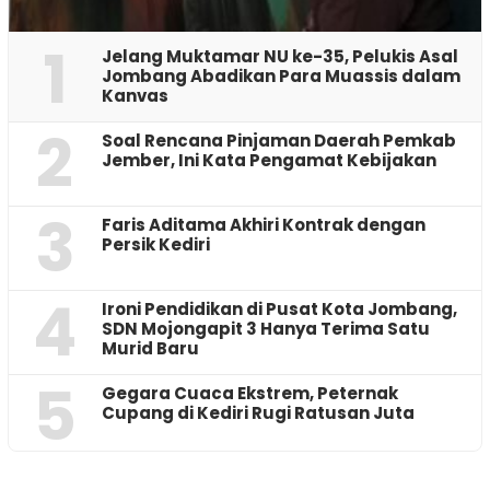
1
Jelang Muktamar NU ke-35, Pelukis Asal
Jombang Abadikan Para Muassis dalam
Kanvas
2
‎Soal Rencana Pinjaman Daerah Pemkab
Jember, Ini Kata Pengamat Kebijakan ‎
3
Faris Aditama Akhiri Kontrak dengan
Persik Kediri
4
Ironi Pendidikan di Pusat Kota Jombang,
SDN Mojongapit 3 Hanya Terima Satu
Murid Baru
5
‎Gegara Cuaca Ekstrem, Peternak
Cupang di Kediri Rugi Ratusan Juta