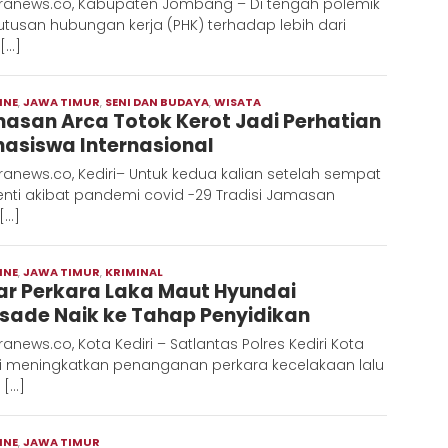
ranews.co, Kabupaten Jombang – Di tengah polemik
tusan hubungan kerja (PHK) terhadap lebih dari
 […]
INE
,
JAWA TIMUR
,
SENI DAN BUDAYA
,
WISATA
Admin
asan Arca Totok Kerot Jadi Perhatian
Metaranews
asiswa Internasional
anews.co, Kediri– Untuk kedua kalian setelah sempat
enti akibat pandemi covid -29 Tradisi Jamasan
[…]
INE
,
JAWA TIMUR
,
KRIMINAL
Admin
ar Perkara Laka Maut Hyundai
Metaranews
isade Naik ke Tahap Penyidikan
anews.co, Kota Kediri – Satlantas Polres Kediri Kota
i meningkatkan penanganan perkara kecelakaan lalu
 […]
INE
,
JAWA TIMUR
Admin