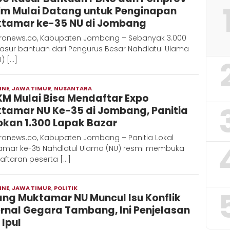
im Mulai Datang untuk Penginapan
tamar ke-35 NU di Jombang
ranews.co, Kabupaten Jombang – Sebanyak 3.000
kasur bantuan dari Pengurus Besar Nahdlatul Ulama
) […]
INE
,
JAWA TIMUR
,
NUSANTARA
Admin
M Mulai Bisa Mendaftar Expo
Metaranews
tamar NU Ke-35 di Jombang, Panitia
pkan 1.300 Lapak Bazar
ranews.co, Kabupaten Jombang – Panitia Lokal
amar ke-35 Nahdlatul Ulama (NU) resmi membuka
aftaran peserta […]
INE
,
JAWA TIMUR
,
POLITIK
Admin
ang Muktamar NU Muncul Isu Konflik
Metaranews
ernal Gegara Tambang, Ini Penjelasan
 Ipul