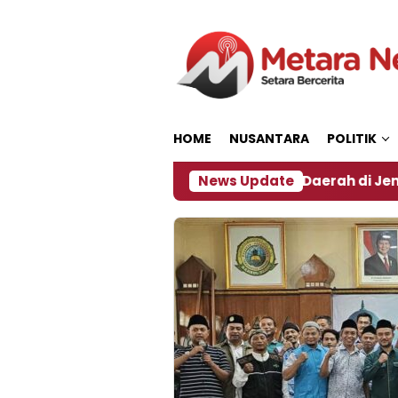
Loncat
ke
konten
HOME
NUSANTARA
POLITIK
pak El Nino, Sejumlah Daerah di Jember Alami Krisi Air
News Update