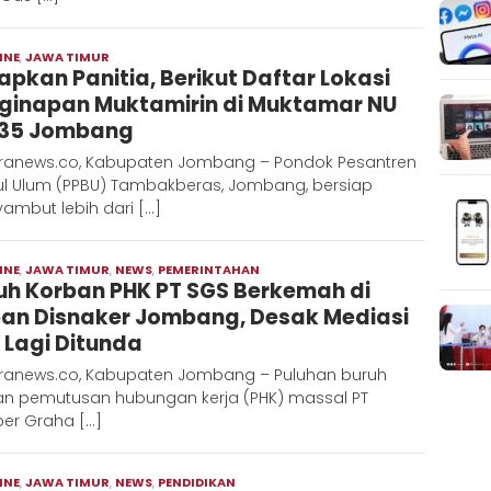
INE
,
JAWA TIMUR
Admin
iapkan Panitia, Berikut Daftar Lokasi
Metaranews
ginapan Muktamirin di Muktamar NU
35 Jombang
ranews.co, Kabupaten Jombang – Pondok Pesantren
ul Ulum (PPBU) Tambakberas, Jombang, bersiap
ambut lebih dari […]
INE
,
JAWA TIMUR
,
NEWS
,
PEMERINTAHAN
Muchlis
uh Korban PHK PT SGS Berkemah di
Ubaidhillah
an Disnaker Jombang, Desak Mediasi
 Lagi Ditunda
ranews.co, Kabupaten Jombang – Puluhan buruh
an pemutusan hubungan kerja (PHK) massal PT
er Graha […]
INE
,
JAWA TIMUR
,
NEWS
,
PENDIDIKAN
Admin