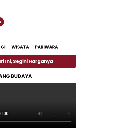
n
GI
WISATA
PARIWARA
nya
‎Nasirun Maestro Lukis Pemadu Tradisi Jawa d
ANG BUDAYA