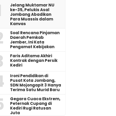
1
Jelang Muktamar NU
ke-35, Pelukis Asal
Jombang Abadikan
Para Muassis dalam
Kanvas
2
‎Soal Rencana Pinjaman
Daerah Pemkab
Jember, Ini Kata
Pengamat Kebijakan ‎
3
Faris Aditama Akhiri
Kontrak dengan Persik
Kediri
4
Ironi Pendidikan di
Pusat Kota Jombang,
SDN Mojongapit 3 Hanya
Terima Satu Murid Baru
5
‎Gegara Cuaca Ekstrem,
Peternak Cupang di
Kediri Rugi Ratusan
Juta