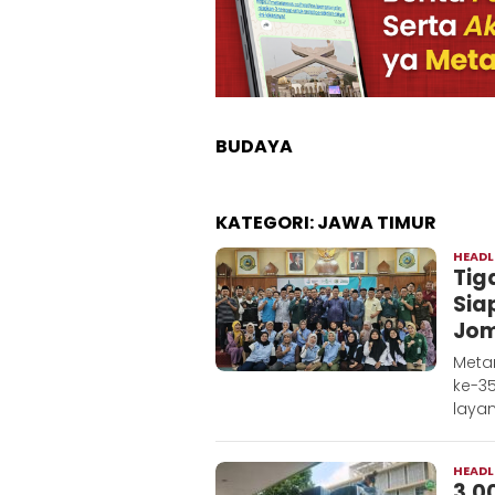
BUDAYA
KATEGORI:
JAWA TIMUR
HEADL
Tig
Sia
Jo
Meta
ke-3
laya
HEADL
3.0